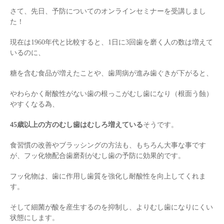
さて、先日、予防についてのオンラインセミナーを受講しまし
た！
現在は1960年代と比較すると、1日に3回歯を磨く人の数は増えて
いるのに、
糖を含む食品が増えたことや、歯周病が進み歯ぐきが下がると、
やわらかく耐酸性がない歯の根っこがむし歯になり（根面う蝕）
やすくなる為、
45歳以上の方のむし歯はむしろ増えている
そうです。
食習慣の改善やブラッシングの方法も、もちろん大事な事です
が、フッ化物配合歯磨剤がむし歯の予防に効果的です。
フッ化物は、歯に作用し歯質を強化し耐酸性を向上してくれま
す。
そして細菌が酸を産生するのを抑制し、よりむし歯になりにくい
状態にします。