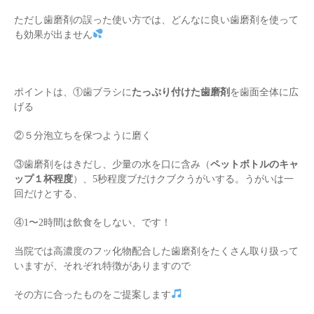
ただし歯磨剤の誤った使い方では、どんなに良い歯磨剤を使って
も効果が出ません
ポイントは、①歯ブラシに
たっぷり付けた歯磨剤
を歯面全体に広
げる
②５分泡立ちを保つように磨く
③歯磨剤をはきだし、少量の水を口に含み（
ペットボトルのキャ
ップ１杯程度
）、5秒程度ブだけクブクうがいする。うがいは一
回だけとする、
④1〜2時間は飲食をしない、です！
当院では高濃度のフッ化物配合した歯磨剤をたくさん取り扱って
いますが、それぞれ特徴がありますので
その方に合ったものをご提案します