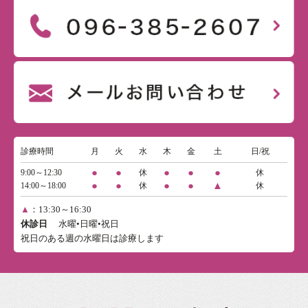
診療時間
月
火
水
木
金
土
日/祝
●
●
●
●
●
9:00～12:30
休
休
●
●
●
●
▲
14:00～18:00
休
休
▲
：13:30～16:30
休診日
水曜•日曜•祝日
祝日のある週の水曜日は診療します