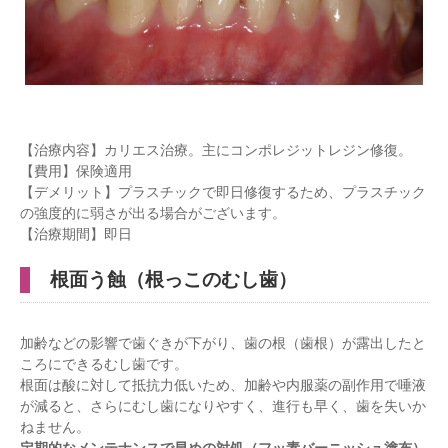
【治療内容】カリエス治療。主にコンポレジットレジン修復。
【費用】保険適用
【デメリット】プラスチックで即日修復するため、プラスチック
の強度的に弱さが出る場合がございます。
【治療期間】即日
根面う蝕（根っこのむし歯）
加齢などの影響で歯ぐきが下がり、歯の根（歯根）が露出したと
ころにできるむし歯です。
根面は酸に対して抵抗力低いため、加齢や内服薬の副作用で唾液
が減ると、さらにむし歯になりやすく、進行も早く、歯を失いか
ねません。
定期的なメンテナンスで早めの対処（フッ素バーニッシュ塗布）