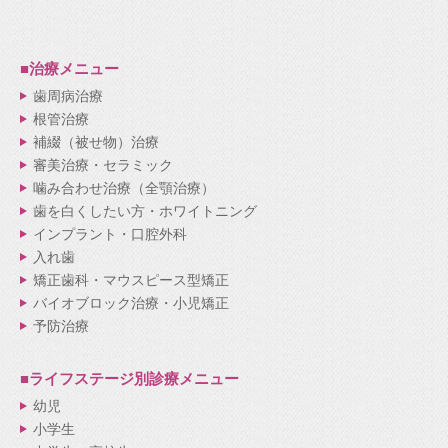
■治療メニュー
歯周病治療
根管治療
補綴（被せ物）治療
審美治療・セラミック
噛み合わせ治療（全顎治療）
歯を白くしたい方・ホワイトニング
インプラント・口腔外科
入れ歯
矯正歯科・マウスピース型矯正
バイオブロック治療・小児矯正
予防治療
■ライフステージ別
診療メニュー
幼児
小学生