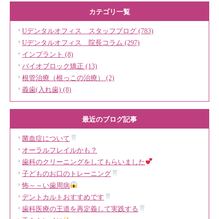
カテゴリ一覧
Uデンタルオフィス スタッフブログ (783)
Uデンタルオフィス 院長コラム (297)
インプラント (8)
バイオブロック矯正 (13)
根管治療（根っこの治療） (2)
義歯(入れ歯) (8)
最近のブログ記事
菌血症について
オーラルフレイルかも？
歯科のクリーニングをしてもらいました
子どものお口のトレーニング
怖～～い歯周病
デントカルトおすすめです
歯科医療の王道を再定義して実践する