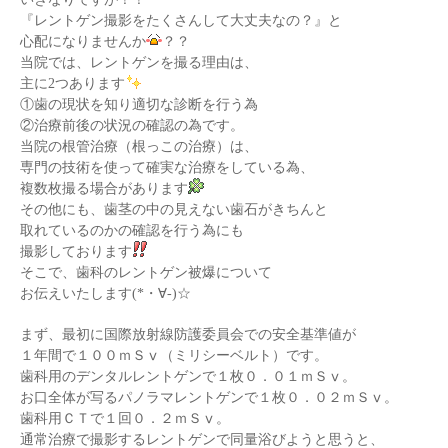
『レントゲン撮影をたくさんして大丈夫なの？』と
心配になりませんか
？？
当院では、レントゲンを撮る理由は、
主に2つあります
①歯の現状を知り適切な診断を行う為
②治療前後の状況の確認の為です。
当院の根管治療（根っこの治療）は、
専門の技術を使って確実な治療をしている為、
複数枚撮る場合があります
その他にも、歯茎の中の見えない歯石がきちんと
取れているのかの確認を行う為にも
撮影しております
そこで、歯科のレントゲン被爆について
お伝えいたします(*・∀-)☆
まず、最初に国際放射線防護委員会での安全基準値が
１年間で１００ｍＳⅴ（ミリシーベルト）です。
歯科用のデンタルレントゲンで１枚０．０１ｍＳⅴ。
お口全体が写るパノラマレントゲンで１枚０．０２ｍＳⅴ。
歯科用ＣＴで１回０．２ｍＳⅴ。
通常治療で撮影するレントゲンで同量浴びようと思うと、