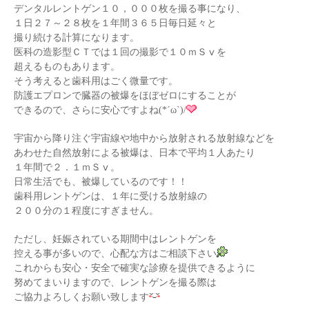
デンタルレントゲン１０，０００枚を撮る事になり、
１日２７～２８枚を１年間３６５日毎日延々と
撮り続ける計算になります。
医科の造影型ＣＴでは１回の撮影で１０ｍＳⅴを
超えるものもあります。
そう考えると歯科用はごく微量です。
防護エプロンで臓器の被爆をほぼゼロにすることが
できるので、さらに安心ですよね(*´ω`)/
宇宙から降り注ぐ宇宙線や地中から放射される放射線などを
あわせた自然放射による被爆は、日本で平均１人あたり
１年間で２．１ｍＳⅴ。
日常生活でも、被爆しているのです！！
歯科用レントゲンは、１年に受ける放射線の
２００分の１程度にすぎません。
ただし、妊娠されている期間中はレントゲンを
控える事が多いので、心配な方はご相談下さい
これからも安心・安全で確実な診療を提供できるように
努めてまいりますので、レントゲンを撮る際は
ご協力よろしくお願い致します