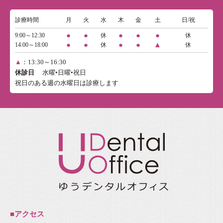
診療時間
月
火
水
木
金
土
日/祝
●
●
●
●
●
9:00～12:30
休
休
●
●
●
●
▲
14:00～18:00
休
休
▲
：13:30～16:30
休診日
水曜•日曜•祝日
祝日のある週の水曜日は診療します
■アクセス