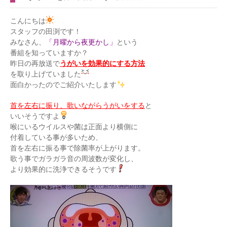
こんにちは
スタッフの田渕です！
みなさん、
「月曜から夜更かし」
という
番組を知っていますか？
昨日の再放送で
うがいを効果的にする方法
を取り上げていました
面白かったのでご紹介いたします
首を左右に振り、歌いながらうがいをする
と
いいそうですよ
喉にいるウイルスや菌は正面より横側に
付着している事が多いため、
首を左右に振る事で除菌率が上がります。
歌う事でガラガラ音の周波数が変化し、
より効果的に洗浄できるそうです