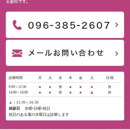
る歯科です。
診療時間
月
火
水
木
金
土
日/祝
●
●
●
●
●
9:00～12:30
休
休
●
●
●
●
▲
14:00～18:00
休
休
▲
：13:30～16:30
休診日
水曜•日曜•祝日
祝日のある週の水曜日は診療します