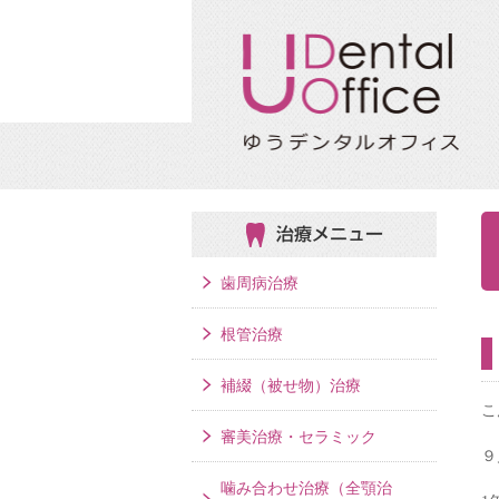
治療メニュー
歯周病治療
根管治療
補綴（被せ物）治療
こ
審美治療・セラミック
９
噛み合わせ治療（全顎治