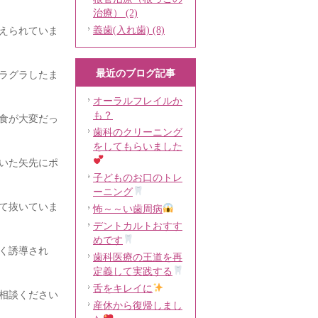
治療） (2)
義歯(入れ歯) (8)
えられていま
最近のブログ記事
ラグラしたま
オーラルフレイルか
も？
食が大変だっ
歯科のクリーニング
をしてもらいました
いた矢先にポ
子どものお口のトレ
ーニング
て抜いていま
怖～～い歯周病
デントカルトおすす
めです
く誘導され
歯科医療の王道を再
定義して実践する
舌をキレイに
相談ください
産休から復帰しまし