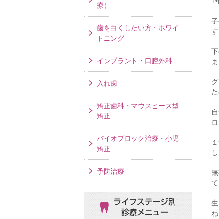
1
療）
子
歯を白くしたい方・ホワイ
す
トニング
下
インプラント・口腔外科
ま
グ
入れ歯
た
矯正歯科・マウスピース型
自
矯正
ロ
バイオブロック治療・小児
１
矯正
し
予防治療
無
て
ライフステージ別
生
診療メニュー
ね