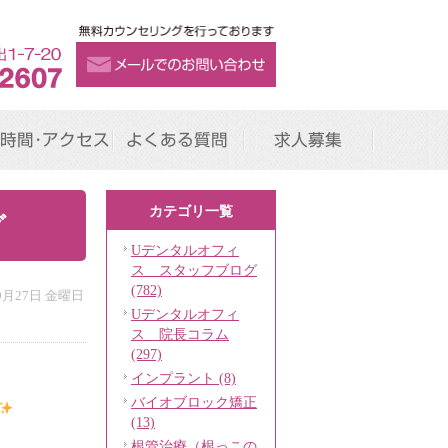
時間･アクセス
よくある質問
求人募集
カテゴリ一覧
グ
Uデンタルオフィ
ス スタッフブログ
(782)
年9月27日 金曜日
Uデンタルオフィ
ス 院長コラム
(297)
インプラント (8)
バイオブロック矯正
(13)
根管治療（根っこの