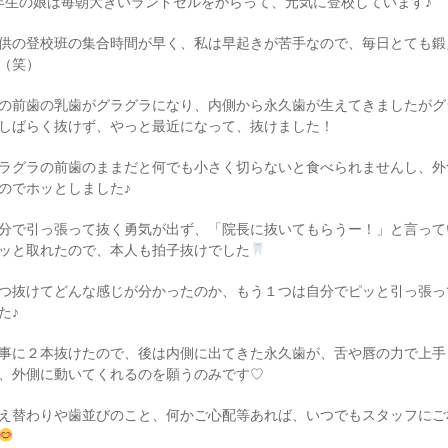
年生の娘は毎朝大きいランドセルをからって、元気に登校しています♪
供の登校班の集合時間が早く、私は早起きが苦手なので、毎日とても鍛
（笑）
の前歯の乳歯がグラグラになり、内側から永久歯が生えてきましたがグ
しばらく抜けず、やっと最近になって、抜けました！
ラグラの前歯のままだと何でも小さく切らないと食べられませんし、外
のでホッとしました♪
分で引っ張って抜く勇気が出ず、「院長に抜いてもらうー！」と言って
ッと取れたので、本人も拍子抜けでした
つ抜けてどんな感じが分かったのか、もう１つは自分でピッと引っ張っ
た♪
事に２本抜けたので、後は内側に出てきた永久歯が、舌や唇の力で上手
、外側に動いてくれるのを願うのみです♡
え替わりや歯並びのこと、何かご心配等あれば、いつでもスタッフにご