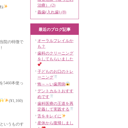
治療） (2)
ね
義歯(入れ歯) (8)
最近のブログ記事
オーラルフレイルか
当院の特徴で
も？
！
歯科のクリーニング
をしてもらいました
子どものお口のトレ
ーニング
5460本使っ
怖～～い歯周病
デントカルトおすす
めです
(¥1,160)
歯科医療の王道を再
定義して実践する
舌をキレイに
産休から復帰しまし
本というものす