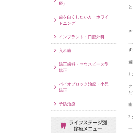
療）
と
歯を白くしたい方・ホワイ
トニング
さ
インプラント・口腔外科
一
す
入れ歯
当
矯正歯科・マウスピース型
矯正
1
バイオブロック治療・小児
ク
矯正
た
予防治療
歯
2
ライフステージ別
診療メニュー
一