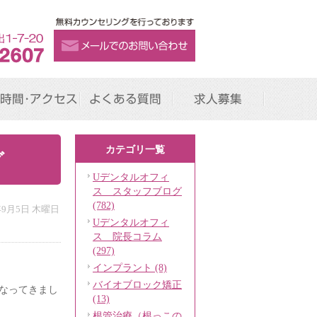
時間･アクセス
よくある質問
求人募集
カテゴリ一覧
グ
Uデンタルオフィ
ス スタッフブログ
(782)
年9月5日 木曜日
Uデンタルオフィ
ス 院長コラム
(297)
インプラント (8)
バイオブロック矯正
なってきまし
(13)
根管治療（根っこの