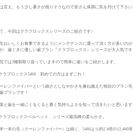
は言え、もう少し暑さが残りそうなので皆さん体調に気を付けて下さい
て、今回はクラプロックスシリーズのご紹介です♪
生おいしくお食事できるようにメンテナンスに通って頂く方が多いのが
が、歯ぐきに優しい歯ブラシ『クラプロックス』シリーズが大人気です
院では3種類取り扱っていますので簡単に違いをご紹介します。
.クラプロックス5460…初めての方はまずこれ！
ーレンファイバーという細さとしなやかさを兼ね備えた独自のブラシ毛を
歯ブラシです！
茎と歯を一緒にくるくると磨く気持ちよさを知って頂きたいと思います
.クラプロックスベルベット…シリーズ最高峰の柔らかさ。
本一本の毛（クーレンファイバー）は細く、5460より約2.4倍の12,460