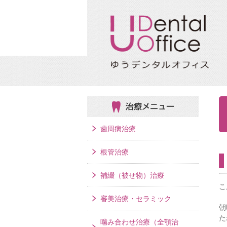
治療メニュー
歯周病治療
根管治療
補綴（被せ物）治療
こ
審美治療・セラミック
朝
た
噛み合わせ治療（全顎治