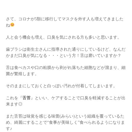
さて、コロナが5類に移行してマスクを外す人も増えてきました
ね
人と会う機会も増え、口臭を気にされる方も多いと思います。
歯ブラシは衛生士さんに指導された通りにしているけど、なんだ
かまだ口臭が気になる・・・という方！舌は磨いていますか？
舌は食べカスや口の粘膜から剥がれ落ちた細胞などが溜まり、細
菌が繁殖します。
そのままにしておくと白っぽい汚れが付着してしまいます。
これを『
舌苔
』といい、ケアすることで口臭を軽減することが出
来ます◎
また舌苔は味覚を感じる味蕾(みらい)という組織を覆っているた
め、綺麗にすることで“食事が美味しく”食べられるようになりま
す♪