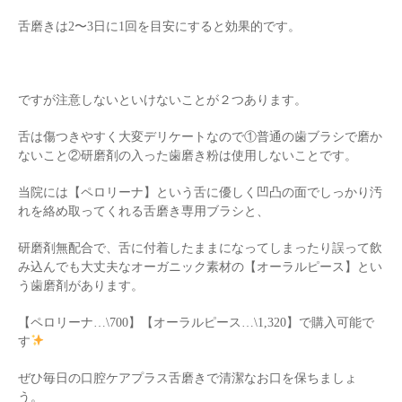
舌磨きは2〜3日に1回を目安にすると効果的です。
ですが注意しないといけないことが２つあります。
舌は傷つきやすく大変デリケートなので①普通の歯ブラシで磨か
ないこと②研磨剤の入った歯磨き粉は使用しないことです。
当院には【ペロリーナ】という舌に優しく凹凸の面でしっかり汚
れを絡め取ってくれる舌磨き専用ブラシと、
研磨剤無配合で、舌に付着したままになってしまったり誤って飲
み込んでも大丈夫なオーガニック素材の【オーラルピース】とい
う歯磨剤があります。
【ペロリーナ…\700】【オーラルピース…\1,320】で購入可能で
す
ぜひ毎日の口腔ケアプラス舌磨きで清潔なお口を保ちましょ
う。