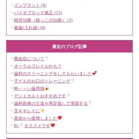
インプラント (8)
バイオブロック矯正 (13)
根管治療（根っこの治療） (2)
義歯(入れ歯) (8)
最近のブログ記事
菌血症について
オーラルフレイルかも？
歯科のクリーニングをしてもらいました
子どものお口のトレーニング
怖～～い歯周病
デントカルトおすすめです
歯科医療の王道を再定義して実践する
舌をキレイに
産休から復帰しました
B+
オススメです