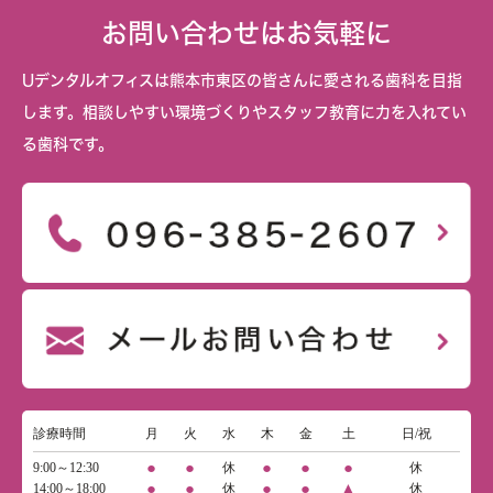
お問い合わせはお気軽に
Uデンタルオフィスは熊本市東区の皆さんに愛される歯科を目指
します。相談しやすい環境づくりやスタッフ教育に力を入れてい
る歯科です。
診療時間
月
火
水
木
金
土
日/祝
●
●
●
●
●
9:00～12:30
休
休
●
●
●
●
▲
14:00～18:00
休
休