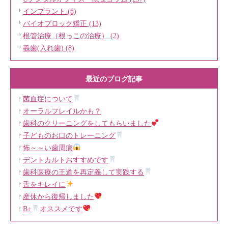
インプラント (8)
バイオブロック矯正 (13)
根管治療（根っこの治療） (2)
義歯(入れ歯) (8)
最近のブログ記事
菌血症について
オーラルフレイルかも？
歯科のクリーニングをしてもらいました
子どものお口のトレーニング
怖～～い歯周病
デントカルトおすすめです
歯科医療の王道を再定義して実践する
舌をキレイに
産休から復帰しました
B+
オススメです