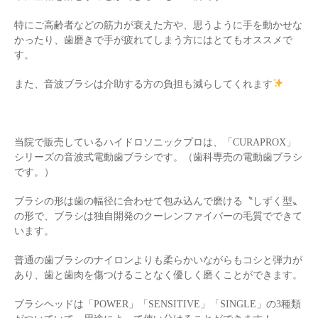
特にご高齢者などの筋力が衰えた方や、思うように手を動かせな
かったり、歯磨きで手が疲れてしまう方にはとてもオススメで
す。
また、音波ブラシは介助する方の負担も減らしてくれます
当院で販売しているハイドロソニックプロは、「CURAPROX」
シリーズの音波式電動歯ブラシです。（歯科専売の電動歯ブラシ
です。）
ブラシの形は歯の幅径に合わせて包み込んで磨ける〝しずく型〟
の形で、ブラシは独自開発のクーレンファイバーの毛質でできて
います。
普通の歯ブラシのナイロンよりも柔らかいながらもコシと弾力が
あり、歯と歯肉を傷つけることなく優しく磨くことができます。
ブラシヘッドは「POWER」「SENSITIVE」「SINGLE」の3種類