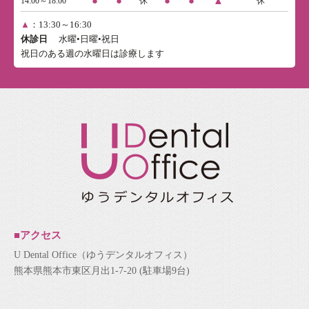
●
●
●
●
▲
14:00～18:00
休
休
▲
：13:30～16:30
休診日
水曜•日曜•祝日
祝日のある週の水曜日は診療します
■アクセス
U Dental Office（ゆうデンタルオフィス）
熊本県熊本市東区月出1-7-20 (駐車場9台)