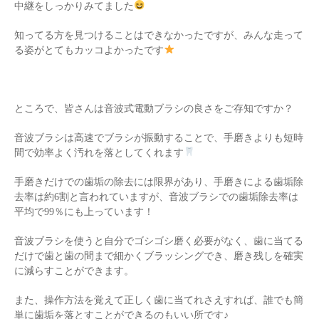
中継をしっかりみてました
知ってる方を見つけることはできなかったですが、みんな走って
る姿がとてもカッコよかったです
ところで、皆さんは音波式電動ブラシの良さをご存知ですか？
音波ブラシは高速でブラシが振動することで、手磨きよりも短時
間で効率よく汚れを落としてくれます
手磨きだけでの歯垢の除去には限界があり、手磨きによる歯垢除
去率は約6割と言われていますが、音波ブラシでの歯垢除去率は
平均で99％にも上っています！
音波ブラシを使うと自分でゴシゴシ磨く必要がなく、歯に当てる
だけで歯と歯の間まで細かくブラッシングでき、磨き残しを確実
に減らすことができます。
また、操作方法を覚えて正しく歯に当てれさえすれば、誰でも簡
単に歯垢を落とすことができるのもいい所です♪