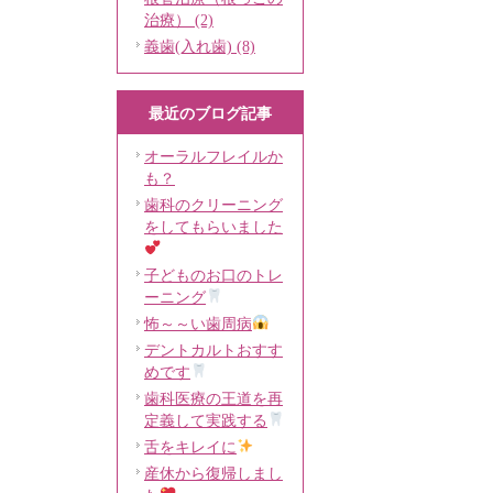
治療） (2)
義歯(入れ歯) (8)
最近のブログ記事
オーラルフレイルか
も？
歯科のクリーニング
をしてもらいました
子どものお口のトレ
ーニング
怖～～い歯周病
デントカルトおすす
めです
歯科医療の王道を再
定義して実践する
舌をキレイに
産休から復帰しまし