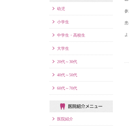
幼児
参
小学生
患
よ
中学生・高校生
大学生
20代～30代
40代～50代
60代～70代
医院紹介メニュー
医院紹介