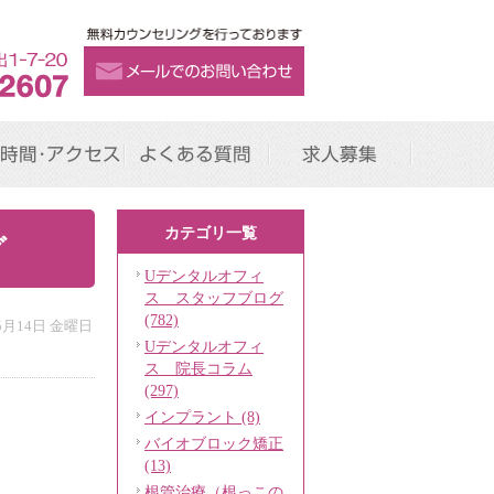
時間･アクセス
よくある質問
求人募集
カテゴリ一覧
グ
Uデンタルオフィ
ス スタッフブログ
(782)
年5月14日 金曜日
Uデンタルオフィ
ス 院長コラム
(297)
インプラント (8)
バイオブロック矯正
(13)
根管治療（根っこの