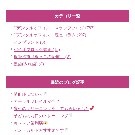
カテゴリ一覧
Uデンタルオフィス スタッフブログ (783)
Uデンタルオフィス 院長コラム (297)
インプラント (8)
バイオブロック矯正 (13)
根管治療（根っこの治療） (2)
義歯(入れ歯) (8)
最近のブログ記事
菌血症について
オーラルフレイルかも？
歯科のクリーニングをしてもらいました
子どものお口のトレーニング
怖～～い歯周病
デントカルトおすすめです