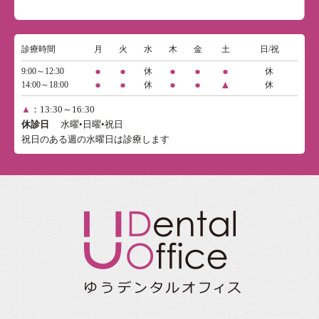
診療時間
月
火
水
木
金
土
日/祝
●
●
●
●
●
9:00～12:30
休
休
●
●
●
●
▲
14:00～18:00
休
休
▲
：13:30～16:30
休診日
水曜•日曜•祝日
祝日のある週の水曜日は診療します