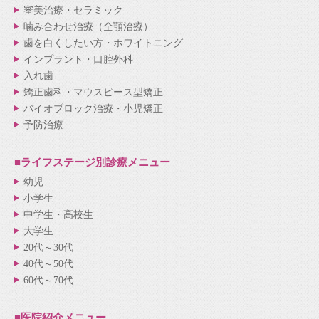
審美治療・セラミック
噛み合わせ治療（全顎治療）
歯を白くしたい方・ホワイトニング
インプラント・口腔外科
入れ歯
矯正歯科・マウスピース型矯正
バイオブロック治療・小児矯正
予防治療
■ライフステージ別
診療メニュー
幼児
小学生
中学生・高校生
大学生
20代～30代
40代～50代
60代～70代
■医院紹介
メニュー