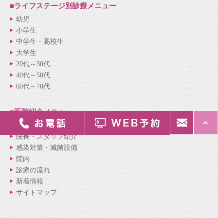
■ライフステージ別
診療メニュー
幼児
小学生
中学生・高校生
大学生
20代～30代
40代～50代
60代～70代
■医院紹介
メニュー
医院紹介
院長・スタッフ紹介
感染対策・滅菌設備
院内
診療の流れ
新着情報
サイトマップ