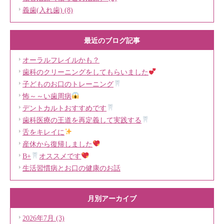
義歯(入れ歯) (8)
最近のブログ記事
オーラルフレイルかも？
歯科のクリーニングをしてもらいました
子どものお口のトレーニング
怖～～い歯周病
デントカルトおすすめです
歯科医療の王道を再定義して実践する
舌をキレイに
産休から復帰しました
B+
オススメです
生活習慣病とお口の健康のお話
月別アーカイブ
2026年7月 (3)