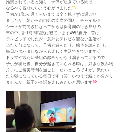
推奨されていると知り、子供が起きている間は
なるべく観せないよう心がけました
子供が1歳3ヶ月くらいまでは全く観せずに過ごせ
ましたが、朝からの自分の支度の間と、チャイルド
シートが前向きになってからは保育園の行き帰りの
車の中、計1時間程度は観ています
私自身、昔は
テレビっ子でしたが、意外とテレビを観ない生活が
当たり前になって、子供と遊んだり、絵本を読んだり、
毎日バタバタしながらも楽しく生活できています♡
ドラマや観たい番組の録画がかなり溜まっているので、
子供が寝た後、自分が起きていられる時は、好きな飲み物
片手にご褒美時間を過ごし…たいところですが、気付い
たら朝になっている毎日です（笑）いつまで続くか分かり
ませんが、親子の会話を楽しみたいと思います