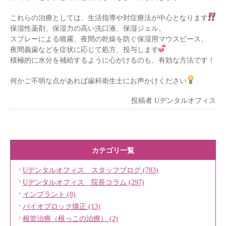
これらの治療としては、生活指導や対症療法が中心となります
保湿性薬剤、保湿力の高い洗口液、保湿ジェル、
スプレーによる噴霧、夜間の乾燥を防ぐ保湿用マウスピース、
夜間義歯などを症状に応じて処方、投与します
積極的に水分を補給するように心がけるのも、有効な方法です！
何かご不明な点があれば歯科衛生士にお声かけください
投稿者
Uデンタルオフィス
カテゴリ一覧
Uデンタルオフィス スタッフブログ (783)
Uデンタルオフィス 院長コラム (297)
インプラント (8)
バイオブロック矯正 (13)
根管治療（根っこの治療） (2)