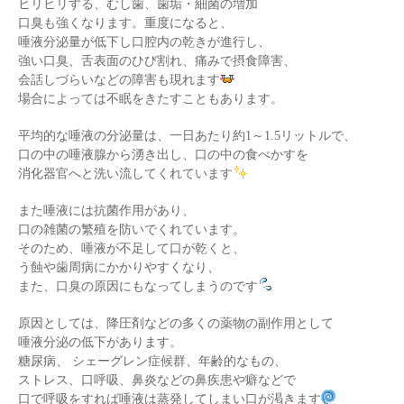
ヒリヒリする、むし歯、歯垢・細菌の増加
口臭も強くなります。重度になると、
唾液分泌量が低下し口腔内の乾きが進行し、
強い口臭、舌表面のひび割れ、痛みで摂食障害、
会話しづらいなどの障害も現れます
場合によっては不眠をきたすこともあります。
平均的な唾液の分泌量は、一日あたり約1～1.5リットルで、
口の中の唾液腺から湧き出し、口の中の食べかすを
消化器官へと洗い流してくれています
また唾液には抗菌作用があり、
口の雑菌の繁殖を防いでくれています。
そのため、唾液が不足して口が乾くと、
う蝕や歯周病にかかりやすくなり、
また、口臭の原因にもなってしまうのです
原因としては、降圧剤などの多くの薬物の副作用として
唾液分泌の低下があります。
糖尿病、 シェーグレン症候群、年齢的なもの、
ストレス、口呼吸、鼻炎などの鼻疾患や癖などで
口で呼吸をすれば唾液は蒸発してしまい口が渇きます