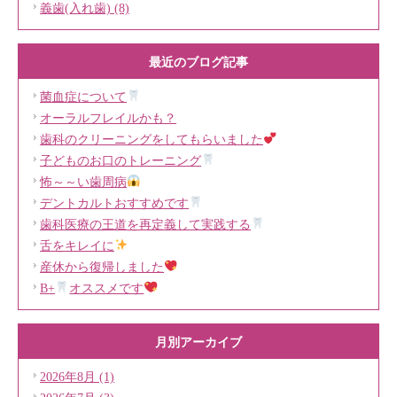
義歯(入れ歯) (8)
最近のブログ記事
菌血症について
オーラルフレイルかも？
歯科のクリーニングをしてもらいました
子どものお口のトレーニング
怖～～い歯周病
デントカルトおすすめです
歯科医療の王道を再定義して実践する
舌をキレイに
産休から復帰しました
B+
オススメです
月別アーカイブ
2026年8月 (1)