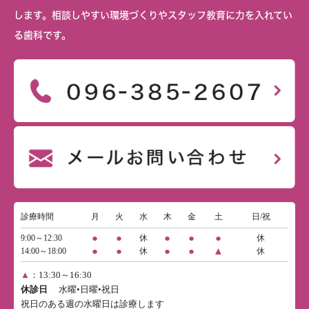
します。相談しやすい環境づくりやスタッフ教育に力を入れてい
る歯科です。
診療時間
月
火
水
木
金
土
日/祝
●
●
●
●
●
9:00～12:30
休
休
●
●
●
●
▲
14:00～18:00
休
休
▲
：13:30～16:30
休診日
水曜•日曜•祝日
祝日のある週の水曜日は診療します