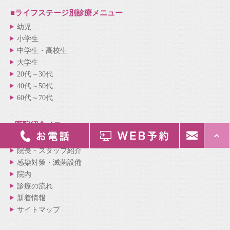
■ライフステージ別
診療メニュー
幼児
小学生
中学生・高校生
大学生
20代～30代
40代～50代
60代～70代
■医院紹介
メニュー
医院紹介
院長・スタッフ紹介
感染対策・滅菌設備
院内
診療の流れ
新着情報
サイトマップ