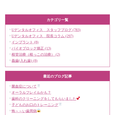
カテゴリ一覧
Uデンタルオフィス スタッフブログ (783)
Uデンタルオフィス 院長コラム (297)
インプラント (8)
バイオブロック矯正 (13)
根管治療（根っこの治療） (2)
義歯(入れ歯) (8)
最近のブログ記事
菌血症について
オーラルフレイルかも？
歯科のクリーニングをしてもらいました
子どものお口のトレーニング
怖～～い歯周病