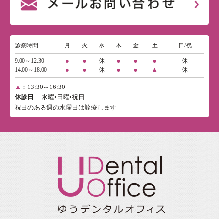
診療時間
月
火
水
木
金
土
日/祝
●
●
●
●
●
9:00～12:30
休
休
●
●
●
●
▲
14:00～18:00
休
休
▲
：13:30～16:30
休診日
水曜•日曜•祝日
祝日のある週の水曜日は診療します