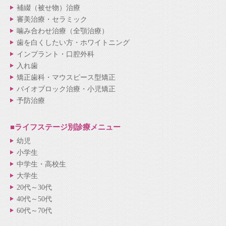
補綴（被せ物）治療
審美治療・セラミック
噛み合わせ治療（全顎治療）
歯を白くしたい方・ホワイトニング
インプラント・口腔外科
入れ歯
矯正歯科・マウスピース型矯正
バイオブロック治療・小児矯正
予防治療
■ライフステージ別
診療メニュー
幼児
小学生
中学生・高校生
大学生
20代～30代
40代～50代
60代～70代