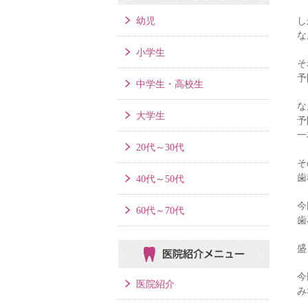
幼児
し
な
小学生
そ
予
中学生・高校生
な
大学生
予
一
20代～30代
そ
歯
40代～50代
今
60代～70代
歯
盛
医院紹介メニュー
今
医院紹介
み