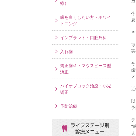
カ
療）
今
歯を白くしたい方・ホワイ
夏
トニング
さ
インプラント・口腔外科
毎
実
入れ歯
そ
矯正歯科・マウスピース型
歯
矯正
メ
バイオブロック治療・小児
近
矯正
以
予防治療
予
テ
ライフステージ別
“
診療メニュー
よ