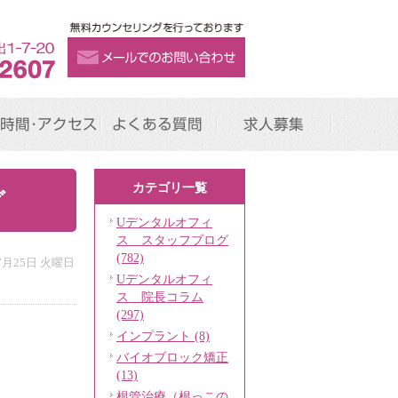
時間･アクセス
よくある質問
求人募集
カテゴリ一覧
グ
Uデンタルオフィ
ス スタッフブログ
(782)
年7月25日 火曜日
Uデンタルオフィ
ス 院長コラム
(297)
インプラント (8)
バイオブロック矯正
(13)
根管治療（根っこの