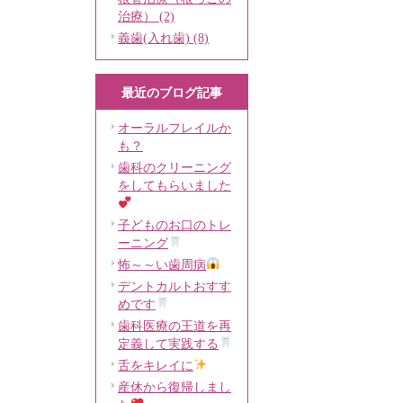
治療） (2)
義歯(入れ歯) (8)
最近のブログ記事
オーラルフレイルか
も？
歯科のクリーニング
をしてもらいました
子どものお口のトレ
ーニング
怖～～い歯周病
デントカルトおすす
めです
歯科医療の王道を再
定義して実践する
舌をキレイに
産休から復帰しまし