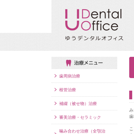
治療メニュー
歯周病治療
根管治療
補綴（被せ物）治療
み
歯
審美治療・セラミック
こ
噛み合わせ治療（全顎治