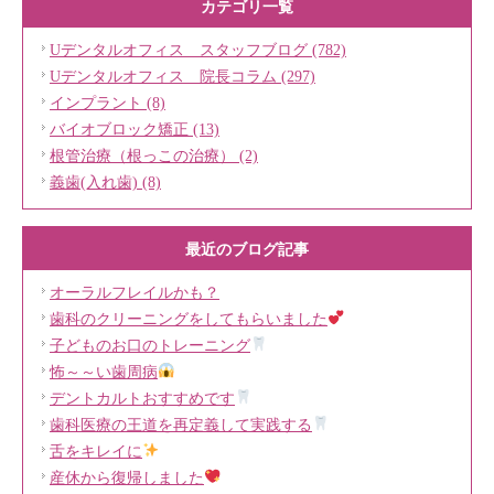
カテゴリ一覧
Uデンタルオフィス スタッフブログ (782)
Uデンタルオフィス 院長コラム (297)
インプラント (8)
バイオブロック矯正 (13)
根管治療（根っこの治療） (2)
義歯(入れ歯) (8)
最近のブログ記事
オーラルフレイルかも？
歯科のクリーニングをしてもらいました
子どものお口のトレーニング
怖～～い歯周病
デントカルトおすすめです
歯科医療の王道を再定義して実践する
舌をキレイに
産休から復帰しました