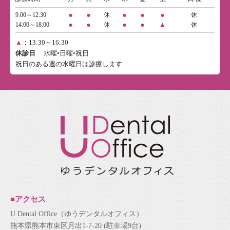
●
●
●
●
●
9:00～12:30
休
休
●
●
●
●
▲
14:00～18:00
休
休
▲
：13:30～16:30
休診日
水曜•日曜•祝日
祝日のある週の水曜日は診療します
■アクセス
U Dental Office（ゆうデンタルオフィス）
熊本県熊本市東区月出1-7-20 (駐車場9台)