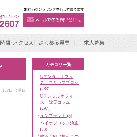
時間･アクセス
よくある質問
求人募集
カテゴリ一覧
グ
Uデンタルオフィ
ス スタッフブログ
(783)
年4月28日 金曜日
Uデンタルオフィ
ス 院長コラム
(297)
インプラント (8)
バイオブロック矯正
(13)
根管治療（根っこの