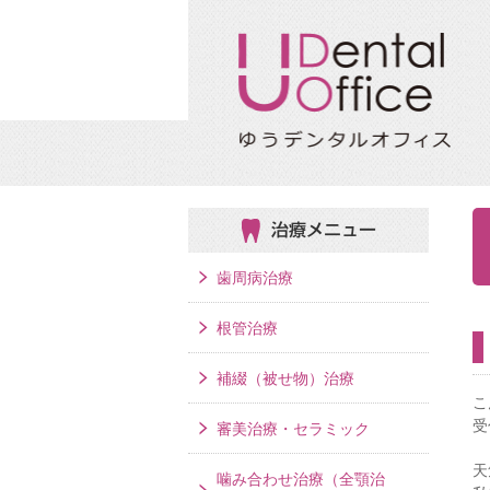
治療メニュー
歯周病治療
根管治療
補綴（被せ物）治療
こ
受
審美治療・セラミック
天
噛み合わせ治療（全顎治