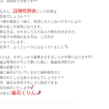
は、花粉症で大変です
誤嚥性肺炎
なさん、
という言葉は
存知でしょうか？？
べ物や歯垢と一緒に、気管に入りこみバイキンにより
炎を起こす病気になります。
康な方は、セキをして入り込んだ物を出せますが、
力低下や持病のある方は、この力が
くなっています。
災等で、よくニュースにもなっていました
ぐには、まずしっかり歯磨きをすることが大事になります
歯は専用のブラシで磨いた後に、義歯洗浄剤での
菌が必要です！！
歯に歯石がついていますと歯科衛生士に
摘されたことはありませんでしょうか？？
回、歯石を自宅でキレイに除去できる
品を紹介いたします
歯石くりん
の名も｢
｣