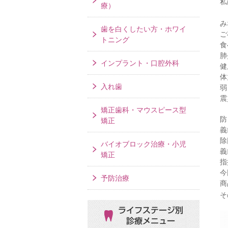
私
療）
み
歯を白くしたい方・ホワイ
ご
トニング
食
肺
インプラント・口腔外科
健
体
入れ歯
弱
震
矯正歯科・マウスピース型
防
矯正
義
除
バイオブロック治療・小児
義
矯正
指
今
予防治療
商
そ
ライフステージ別
診療メニュー