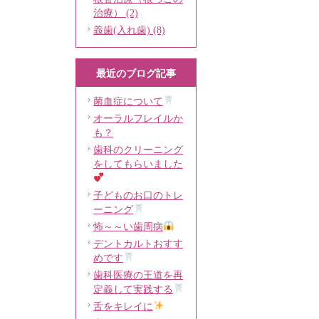
治療） (2)
義歯(入れ歯) (8)
最近のブログ記事
菌血症について
オーラルフレイルか
も？
歯科のクリーニング
をしてもらいました
子どものお口のトレ
ーニング
怖～～い歯周病
デントカルトおすす
めです
歯科医療の王道を再
定義して実践する
舌をキレイに