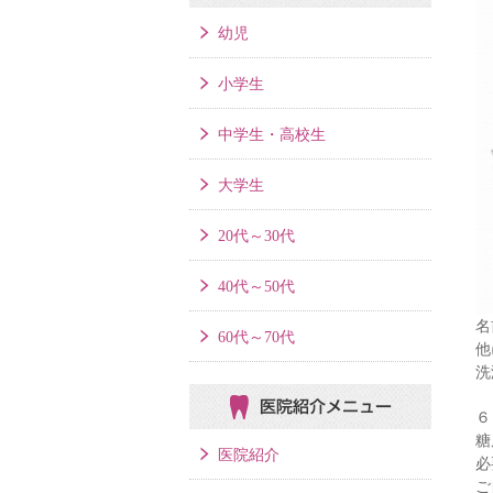
幼児
小学生
中学生・高校生
大学生
20代～30代
40代～50代
名
60代～70代
他
洗
医院紹介メニュー
６
糖
医院紹介
必
ご