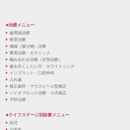
■治療メニュー
歯周病治療
根管治療
補綴（被せ物）治療
審美治療・セラミック
噛み合わせ治療（全顎治療）
歯を白くしたい方・ホワイトニング
インプラント・口腔外科
入れ歯
矯正歯科・マウスピース型矯正
バイオブロック治療・小児矯正
予防治療
■ライフステージ別
診療メニュー
幼児
小学生