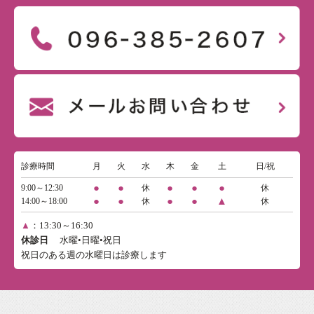
診療時間
月
火
水
木
金
土
日/祝
●
●
●
●
●
9:00～12:30
休
休
●
●
●
●
▲
14:00～18:00
休
休
▲
：13:30～16:30
休診日
水曜•日曜•祝日
祝日のある週の水曜日は診療します