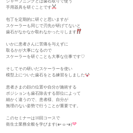
シャープニングとは歯石取りで使う
手用器具を研ぐことです
包丁を定期的に研ぐと思いますが
スケーラーも同じで刃先が研げてないと
歯石がなかなか取れなかったりします
いかに患者さんに苦痛を与えずに
取るかが大事になるので
スケーラーを研ぐことも大事な仕事です♡
そしてその研いだスケーラーを使い
模型上についた歯石をとる練習をしました
患者さまの顔の位置や自分が施術する
ポジションも歯石除去する部位によって
細かく違うので、患者様、自分が
無理のない姿勢で行うことが重要です。
このセミナーは10回コースで
衛生士業務全般を学びます(๑• ω •๑)