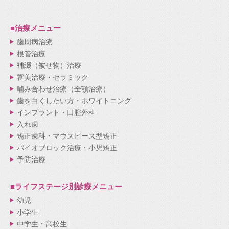
■治療メニュー
歯周病治療
根管治療
補綴（被せ物）治療
審美治療・セラミック
噛み合わせ治療（全顎治療）
歯を白くしたい方・ホワイトニング
インプラント・口腔外科
入れ歯
矯正歯科・マウスピース型矯正
バイオブロック治療・小児矯正
予防治療
■ライフステージ別
診療メニュー
幼児
小学生
中学生・高校生