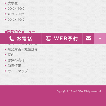
大学生
20代～30代
40代～50代
60代～70代
■医院紹介
メニュー
医院紹介
院長・スタッフ紹介
感染対策・滅菌設備
院内
診療の流れ
新着情報
サイトマップ
Copyright © U Dental Office All rights reserved.