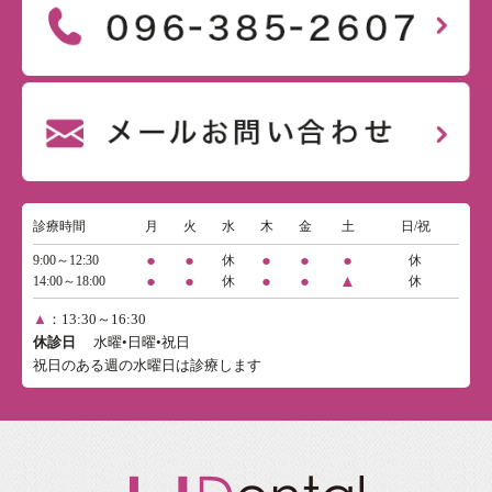
診療時間
月
火
水
木
金
土
日/祝
●
●
●
●
●
9:00～12:30
休
休
●
●
●
●
▲
14:00～18:00
休
休
▲
：13:30～16:30
休診日
水曜•日曜•祝日
祝日のある週の水曜日は診療します