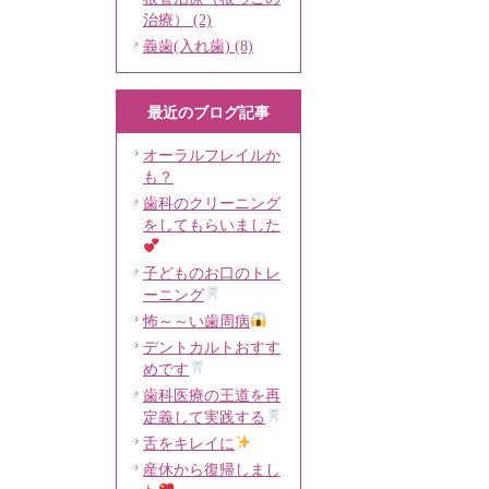
治療） (2)
義歯(入れ歯) (8)
最近のブログ記事
オーラルフレイルか
も？
歯科のクリーニング
をしてもらいました
子どものお口のトレ
ーニング
怖～～い歯周病
デントカルトおすす
めです
歯科医療の王道を再
定義して実践する
舌をキレイに
産休から復帰しまし