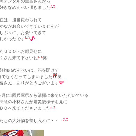
岡デンタルの重富さんから
好きなめんべい頂きました
在は、担当変わられて
かなかお会いできていませんが
しぶりに、お会いできて
しかったです
たＵＤＯへお顔見せに
くさん来て下さいね
笑
好物のめんべいは、箱を開けて
日でなくなってしまいました
笑
富さん、ありがとうございます
ヶ月に1回兵庫県から清掃に来ていただいている
掃除の小林さんが震災後様子を見に
ＤＯへ来てくださいました
たちの大好物を差し入れに・・・