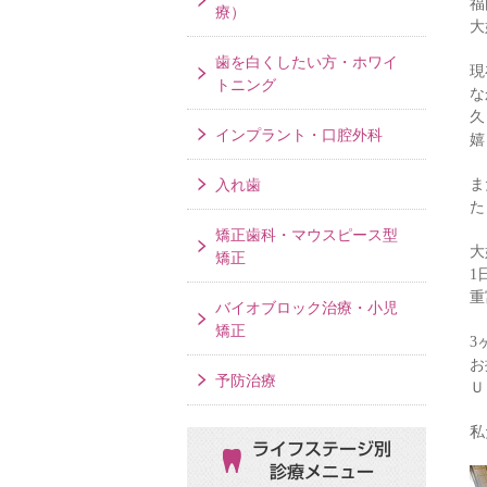
福
療）
大
歯を白くしたい方・ホワイ
現
トニング
な
久
インプラント・口腔外科
嬉
ま
入れ歯
た
矯正歯科・マウスピース型
大
矯正
1
重
バイオブロック治療・小児
矯正
3
お
予防治療
Ｕ
私
ライフステージ別
診療メニュー