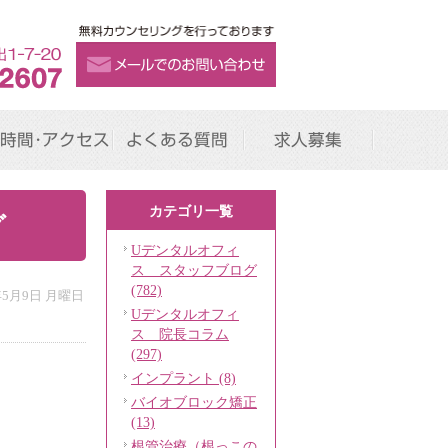
時間･アクセス
よくある質問
求人募集
カテゴリ一覧
グ
Uデンタルオフィ
ス スタッフブログ
(782)
年5月9日 月曜日
Uデンタルオフィ
ス 院長コラム
(297)
インプラント (8)
バイオブロック矯正
(13)
根管治療（根っこの