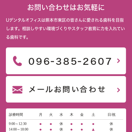
お問い合わせはお気軽に
Uデンタルオフィスは熊本市東区の皆さんに愛される歯科を目指
します。相談しやすい環境づくりやスタッフ教育に力を入れてい
る歯科です。
診療時間
月
火
水
木
金
土
日/祝
●
●
●
●
●
9:00～12:30
休
休
●
●
●
●
▲
14:00～18:00
休
休