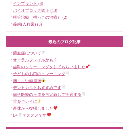
インプラント (8)
バイオブロック矯正 (13)
根管治療（根っこの治療） (2)
義歯(入れ歯) (8)
最近のブログ記事
菌血症について
オーラルフレイルかも？
歯科のクリーニングをしてもらいました
子どものお口のトレーニング
怖～～い歯周病
デントカルトおすすめです
歯科医療の王道を再定義して実践する
舌をキレイに
産休から復帰しました
B+
オススメです