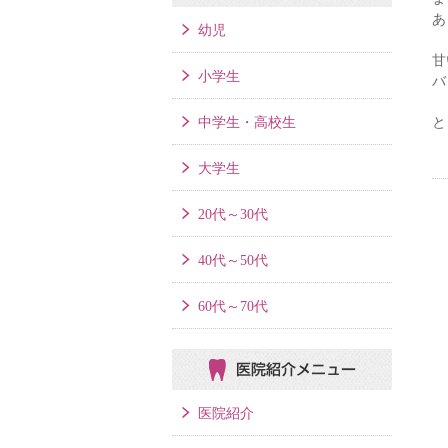
あ
幼児
甘
小学生
バ
中学生・高校生
と
大学生
20代～30代
40代～50代
60代～70代
医院紹介メニュー
医院紹介