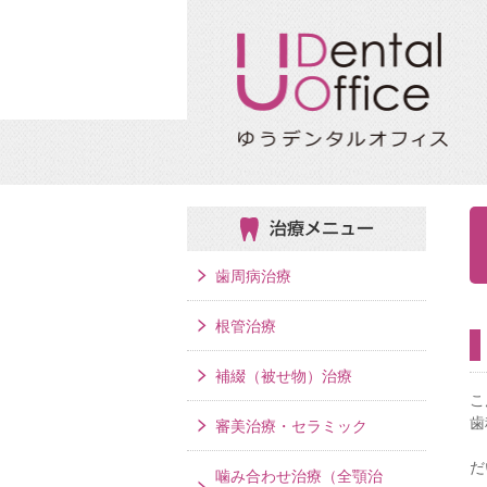
治療メニュー
歯周病治療
根管治療
補綴（被せ物）治療
こ
歯
審美治療・セラミック
だ
噛み合わせ治療（全顎治