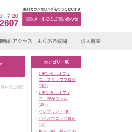
時間･アクセス
よくある質問
求人募集
カテゴリ一覧
グ
Uデンタルオフィ
ス スタッフブログ
(783)
年3月14日 土曜日
Uデンタルオフィ
ス 院長コラム
(297)
インプラント (8)
バイオブロック矯正
(13)
根管治療（根っこの