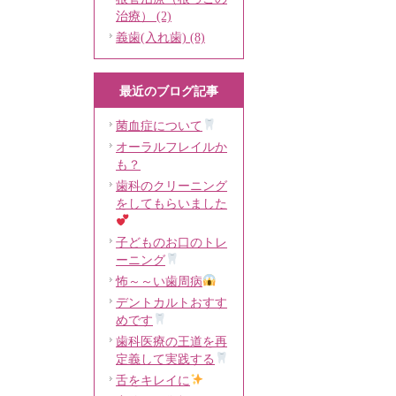
治療） (2)
義歯(入れ歯) (8)
最近のブログ記事
菌血症について
オーラルフレイルか
も？
歯科のクリーニング
をしてもらいました
子どものお口のトレ
ーニング
怖～～い歯周病
デントカルトおすす
めです
歯科医療の王道を再
定義して実践する
舌をキレイに