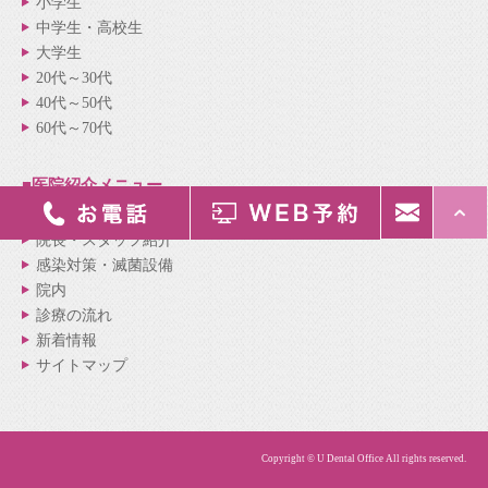
小学生
中学生・高校生
大学生
20代～30代
40代～50代
60代～70代
■医院紹介
メニュー
医院紹介
院長・スタッフ紹介
感染対策・滅菌設備
院内
診療の流れ
新着情報
サイトマップ
Copyright © U Dental Office All rights reserved.