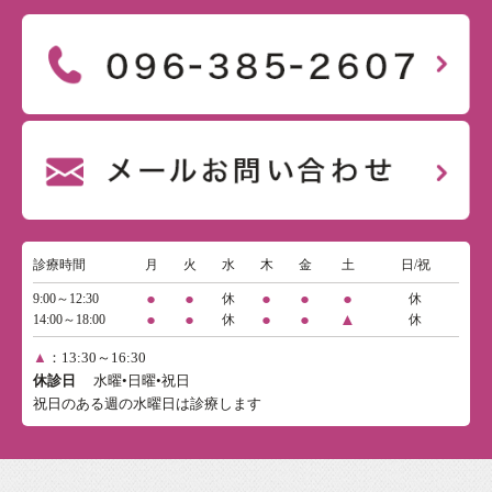
診療時間
月
火
水
木
金
土
日/祝
●
●
●
●
●
9:00～12:30
休
休
●
●
●
●
▲
14:00～18:00
休
休
▲
：13:30～16:30
休診日
水曜•日曜•祝日
祝日のある週の水曜日は診療します