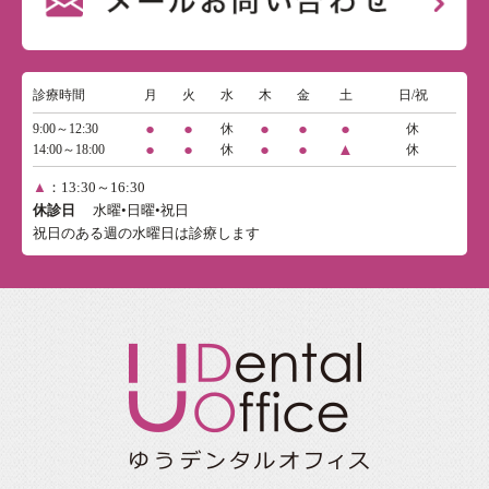
診療時間
月
火
水
木
金
土
日/祝
●
●
●
●
●
9:00～12:30
休
休
●
●
●
●
▲
14:00～18:00
休
休
▲
：13:30～16:30
休診日
水曜•日曜•祝日
祝日のある週の水曜日は診療します