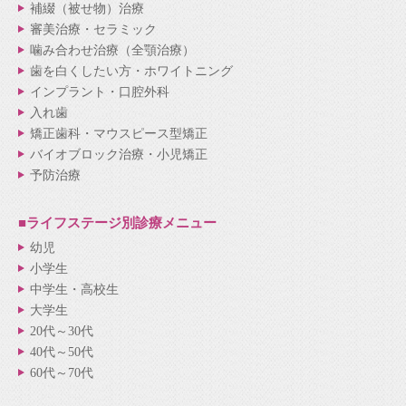
補綴（被せ物）治療
審美治療・セラミック
噛み合わせ治療（全顎治療）
歯を白くしたい方・ホワイトニング
インプラント・口腔外科
入れ歯
矯正歯科・マウスピース型矯正
バイオブロック治療・小児矯正
予防治療
■ライフステージ別
診療メニュー
幼児
小学生
中学生・高校生
大学生
20代～30代
40代～50代
60代～70代