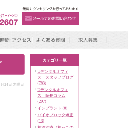
時間･アクセス
よくある質問
求人募集
カテゴリ一覧
グ
Uデンタルオフィ
ス スタッフブログ
(783)
12月24日 木曜日
Uデンタルオフィ
ス 院長コラム
(297)
インプラント (8)
バイオブロック矯正
(13)
根管治療（根っこの