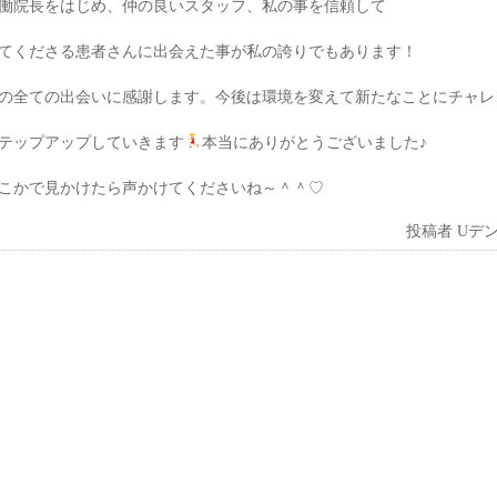
働院長をはじめ、仲の良いスタッフ、私の事を信頼して
てくださる患者さんに出会えた事が
私の誇り
で
もあります
！
の全ての出会いに感謝し
ます。
今後
は環境を変えて新たなことにチャレ
テップアップしていき
ます
本当に
ありがとうございました
♪
こかで見かけたら声かけてくださいね～＾＾♡
投稿者
Uデ