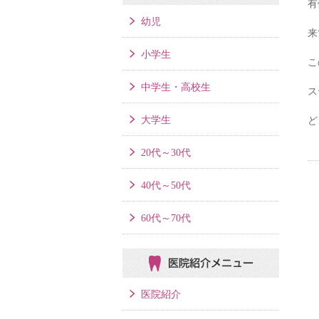
有
幼児
来
小学生
こ
中学生・高校生
ス
大学生
ど
20代～30代
40代～50代
60代～70代
医院紹介メニュー
医院紹介