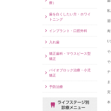
歯
療）
私
歯を白くしたい方・ホワイ
トニング
退
インプラント・口腔外科
寿
U
入れ歯
そ
矯正歯科・マウスピース型
矯正
そ
バイオブロック治療・小児
チ
矯正
ま
予防治療
見
本
ライフステージ別
診療メニュー