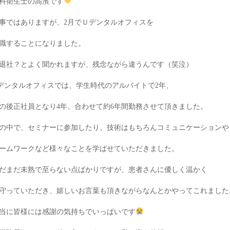
科衛生士の高濱です
事ではありますが、
2
月で
Ｕデンタルオフィスを
職することになりました。
退社？とよく聞かれますが、残念ながら違
うんで
す（笑
泣
）
デンタルオフィスでは、学生時代のアルバイトで
2
年、
の後正社員となり
4
年、合わせて約
6
年間勤務させて頂きました。
の中で、セミナーに参加したり、技術はもちろんコミュニケーションや
ームワークなど様々なことを学ばせていただきました。
だまだ未熟で至らない点ばかりで
す
が、患者さん
に
優しく温かく
守って
いただき
、
嬉しいお言葉
も
頂きながらなんとかやってこれました
当に皆様には感謝の気持ちでいっぱいです