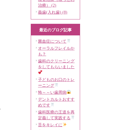
治療） (2)
義歯(入れ歯) (8)
最近のブログ記事
菌血症について
オーラルフレイルか
も？
歯科のクリーニング
をしてもらいました
子どものお口のトレ
ーニング
怖～～い歯周病
デントカルトおすす
めです
。
歯科医療の王道を再
定義して実践する
舌をキレイに