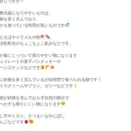
存じですか？
番虫歯になりやすいものは、
糖を多く含んでおり、
かも食べている時間が長いものです
とえばキャラメルや飴
、
涼飲料水のちょこちょこ飲みなどです。
が歯にくっついて残りやすい物になります
ョコレートや菓子パンクッキーや
ーンスナックなどです
に砂糖を多く含んでいるが短時間で食べられる物です！
イスクリームやプリン、ゼリーなどです
後が砂糖を含んでおらず自然の糖分で
べかすも残りにくい物になります
し芋やミカン、さつまいもやにぼし
んごなどです