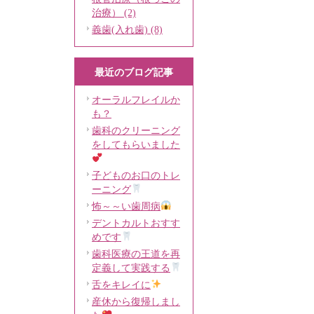
治療） (2)
義歯(入れ歯) (8)
最近のブログ記事
オーラルフレイルか
も？
歯科のクリーニング
をしてもらいました
子どものお口のトレ
ーニング
怖～～い歯周病
デントカルトおすす
めです
歯科医療の王道を再
定義して実践する
舌をキレイに
産休から復帰しまし