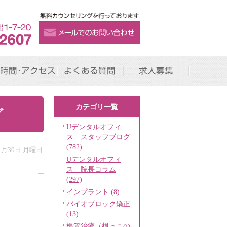
時間･アクセス
よくある質問
求人募集
カテゴリ一覧
グ
Uデンタルオフィ
ス スタッフブログ
(782)
11月30日 月曜日
Uデンタルオフィ
ス 院長コラム
(297)
インプラント (8)
バイオブロック矯正
(13)
根管治療（根っこの