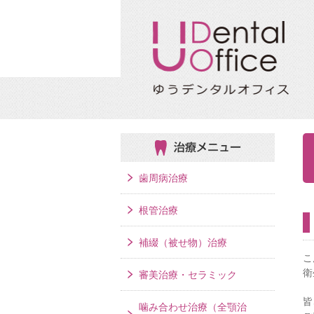
治療メニュー
歯周病治療
根管治療
補綴（被せ物）治療
こ
衛
審美治療・セラミック
皆
噛み合わせ治療（全顎治