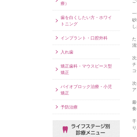
ご
療）
一
歯を白くしたい方・ホワイ
砂
トニング
し
インプラント・口腔外科
た
清
入れ歯
次
チ
矯正歯科・マウスピース型
コ
矯正
次
バイオブロック治療・小児
ア
矯正
最
予防治療
食
干
ライフステージ別
り
診療メニュー