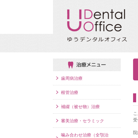
治療メニュー
歯周病治療
根管治療
補綴（被せ物）治療
こ
受
審美治療・セラミック
院
噛み合わせ治療（全顎治