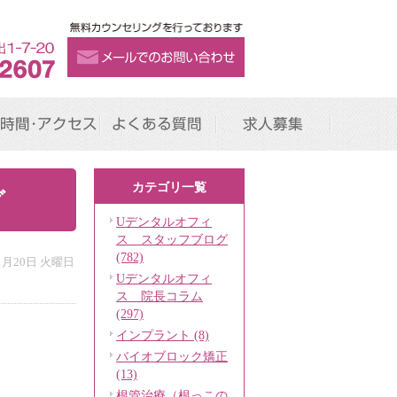
時間･アクセス
よくある質問
求人募集
カテゴリ一覧
グ
Uデンタルオフィ
ス スタッフブログ
(782)
11月20日 火曜日
Uデンタルオフィ
ス 院長コラム
(297)
インプラント (8)
バイオブロック矯正
(13)
根管治療（根っこの