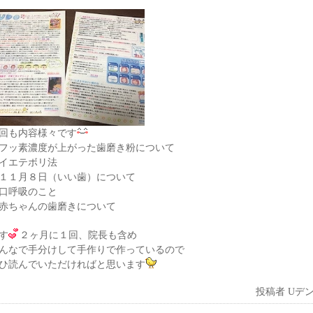
回も内容様々です
フッ素濃度が上がった歯磨き粉について
イエテボリ法
１１月８日（いい歯）について
口呼吸のこと
赤ちゃんの歯磨きについて
す
２ヶ月に１回、院長も含め
んなで手分けして手作りで作っているので
ひ読んでいただければと思います
投稿者
Uデ