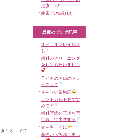
治療） (2)
義歯(入れ歯) (8)
最近のブログ記事
オーラルフレイルか
も？
歯科のクリーニング
をしてもらいました
子どものお口のトレ
ーニング
怖～～い歯周病
デントカルトおすす
めです
歯科医療の王道を再
定義して実践する
舌をキレイに
ンタルオフィス
産休から復帰しまし