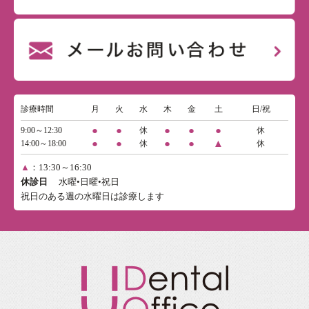
診療時間
月
火
水
木
金
土
日/祝
●
●
●
●
●
9:00～12:30
休
休
●
●
●
●
▲
14:00～18:00
休
休
▲
：13:30～16:30
休診日
水曜•日曜•祝日
祝日のある週の水曜日は診療します