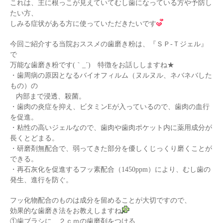
これは、主に根っこが見えていてむし歯になっている方や予防し
たい方、
しみる症状がある方に使っていただきたいです
今回ご紹介する当院おススメの歯磨き粉は、『ＳＰ-Ｔジェル』
で
万能な歯磨き粉です(｀_´)ゞ特徴をお話ししますね★
・歯周病の原因となるバイオフィルム（ヌルヌル、ネバネバした
もの）の
内部まで浸透、殺菌。
・歯肉の炎症を抑え、ビタミンEが入っているので、歯肉の血行
を促進。
・粘性の高いジェルなので、歯肉や歯肉ポケット内に薬用成分が
長くとどまる。
・研磨剤無配合で、弱ってきた部分を優しくじっくり磨くことが
できる。
・再石灰化を促進するフッ素配合（1450ppm）により、むし歯の
発生、進行を防ぐ。
フッ化物配合のものは成分を留めることが大切ですので、
効果的な歯磨き法をお教えしますね
①歯ブラシに、２ｃｍの歯磨剤をつける