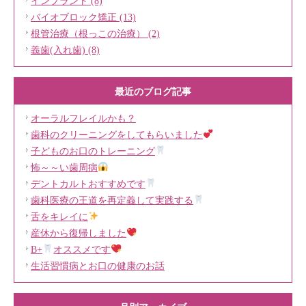
インプラント (8)
バイオブロック矯正 (13)
根管治療（根っこの治療） (2)
義歯(入れ歯) (8)
最近のブログ記事
オーラルフレイルかも？
歯科のクリーニングをしてもらいました
子どものお口のトレーニング
怖～～い歯周病
デントカルトおすすめです
歯科医療の王道を再定義して実践する
舌をキレイに
産休から復帰しました
B+
オススメです
生活習慣病とお口の健康のお話