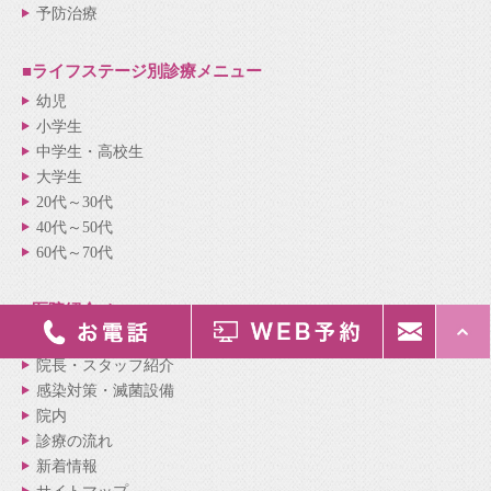
予防治療
■ライフステージ別
診療メニュー
幼児
小学生
中学生・高校生
大学生
20代～30代
40代～50代
60代～70代
■医院紹介
メニュー
医院紹介
院長・スタッフ紹介
感染対策・滅菌設備
院内
診療の流れ
新着情報