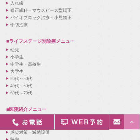
入れ歯
矯正歯科・マウスピース型矯正
バイオブロック治療・小児矯正
予防治療
■ライフステージ別
診療メニュー
幼児
小学生
中学生・高校生
大学生
20代～30代
40代～50代
60代～70代
■医院紹介
メニュー
医院紹介
院長・スタッフ紹介
感染対策・滅菌設備
院内