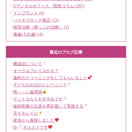
Uデンタルオフィス 院長コラム (297)
インプラント (8)
バイオブロック矯正 (13)
根管治療（根っこの治療） (2)
義歯(入れ歯) (8)
最近のブログ記事
菌血症について
オーラルフレイルかも？
歯科のクリーニングをしてもらいました
子どものお口のトレーニング
怖～～い歯周病
デントカルトおすすめです
歯科医療の王道を再定義して実践する
舌をキレイに
産休から復帰しました
B+
オススメです