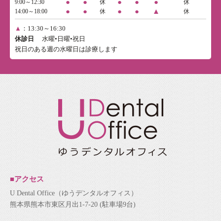
●
●
●
●
●
9:00～12:30
休
休
●
●
●
●
▲
14:00～18:00
休
休
▲
：13:30～16:30
休診日
水曜•日曜•祝日
祝日のある週の水曜日は診療します
■アクセス
U Dental Office（ゆうデンタルオフィス）
熊本県熊本市東区月出1-7-20 (駐車場9台)