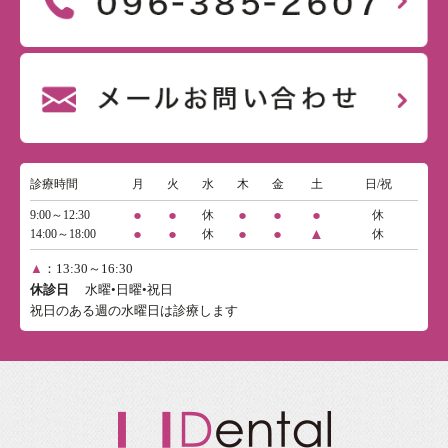
診療時間
月
火
水
木
金
土
日/祝
●
●
●
●
●
9:00～12:30
休
休
●
●
●
●
▲
14:00～18:00
休
休
▲
：13:30～16:30
休診日
水曜•日曜•祝日
祝日のある週の水曜日は診療します