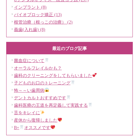
インプラント (8)
バイオブロック矯正 (13)
根管治療（根っこの治療） (2)
義歯(入れ歯) (8)
最近のブログ記事
菌血症について
オーラルフレイルかも？
歯科のクリーニングをしてもらいました
子どものお口のトレーニング
怖～～い歯周病
デントカルトおすすめです
歯科医療の王道を再定義して実践する
舌をキレイに
産休から復帰しました
B+
オススメです