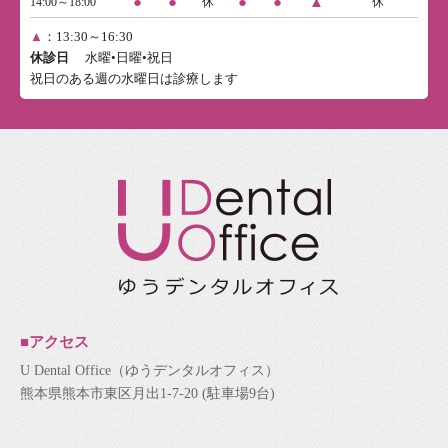
●
●
●
●
▲
14:00～18:00
休
休
▲
：13:30～16:30
休診日
水曜•日曜•祝日
祝日のある週の水曜日は診療します
■アクセス
U Dental Office（ゆうデンタルオフィス）
熊本県熊本市東区月出1-7-20 (駐車場9台)