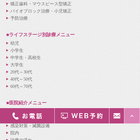
矯正歯科・マウスピース型矯正
バイオブロック治療・小児矯正
予防治療
■ライフステージ別
診療メニュー
幼児
小学生
中学生・高校生
大学生
20代～30代
40代～50代
60代～70代
■医院紹介
メニュー
医院紹介
院長・スタッフ紹介
感染対策・滅菌設備
院内