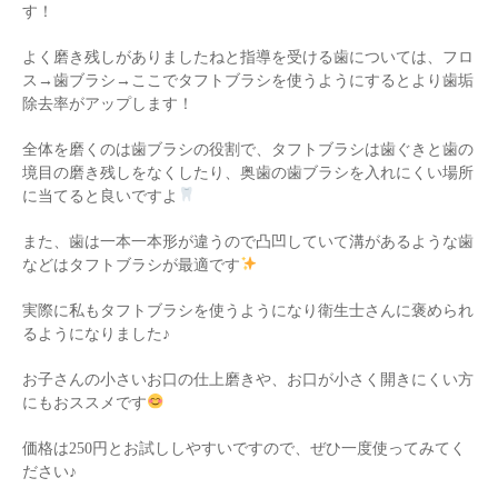
す！
よく磨き残しがありましたねと指導を受ける歯については、フロ
ス→歯ブラシ→ここでタフトブラシを使うようにするとより歯垢
除去率がアップします！
全体を磨くのは歯ブラシの役割で、タフトブラシは歯ぐきと歯の
境目の磨き残しをなくしたり、奥歯の歯ブラシを入れにくい場所
に当てると良いですよ
また、歯は一本一本形が違うので凸凹していて溝があるような歯
などはタフトブラシが最適です
実際に私もタフトブラシを使うようになり衛生士さんに褒められ
るようになりました♪
お子さんの小さいお口の仕上磨きや、お口が小さく開きにくい方
にもおススメです
価格は250円とお試ししやすいですので、ぜひ一度使ってみてく
ださい♪