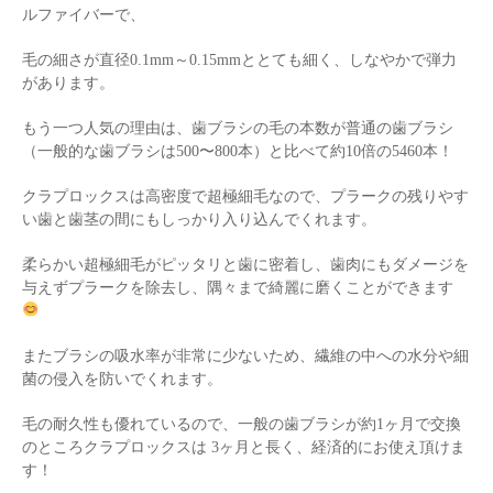
ルファイバーで、
毛の細さが直径0.1mm～0.15mmととても細く、しなやかで弾力
があります。
もう一つ人気の理由は、歯ブラシの毛の本数が普通の歯ブラシ
（一般的な歯ブラシは500〜800本）と比べて約10倍の5460本！
クラプロックスは高密度で超極細毛なので、プラークの残りやす
い歯と歯茎の間にもしっかり入り込んでくれます。
柔らかい超極細毛がピッタリと歯に密着し、歯肉にもダメージを
与えずプラークを除去し、隅々まで綺麗に磨くことができます
またブラシの吸水率が非常に少ないため、繊維の中への水分や細
菌の侵入を防いでくれます。
毛の耐久性も優れているので、一般の歯ブラシが約1ヶ月で交換
のところクラプロックスは 3ヶ月と長く、経済的にお使え頂けま
す！