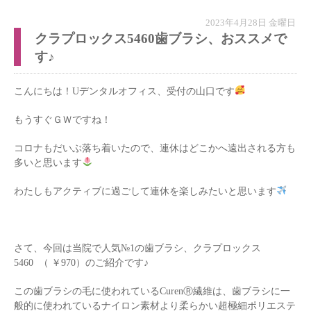
2023年4月28日 金曜日
クラプロックス5460歯ブラシ、おススメで
す♪
こんにちは！Uデンタルオフィス、受付の山口です
もうすぐＧＷですね！
コロナもだいぶ落ち着いたので、連休はどこかへ遠出される方も
多いと思います
わたしもアクティブに過ごして連休を楽しみたいと思います
さて、今回は当院で人気№1の歯ブラシ、クラプロックス
5460 （ ￥970）のご紹介です♪
この歯ブラシの毛に使われているCurenⓇ繊維は、歯ブラシに一
般的に使われているナイロン素材より柔らかい超極細ポリエステ