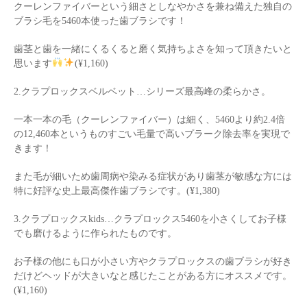
クーレンファイバーという細さとしなやかさを兼ね備えた独自の
ブラシ毛を5460本使った歯ブラシです！
歯茎と歯を一緒にくるくると磨く気持ちよさを知って頂きたいと
思います
(¥1,160)
2.クラプロックスベルベット…シリーズ最高峰の柔らかさ。
一本一本の毛（クーレンファイバー）は細く、5460より約2.4倍
の12,460本というものすごい毛量で高いプラーク除去率を実現で
きます！
また毛が細いため歯周病や染みる症状があり歯茎が敏感な方には
特に好評な史上最高傑作歯ブラシです。(¥1,380)
3.クラプロックスkids…クラプロックス5460を小さくしてお子様
でも磨けるように作られたものです。
お子様の他にも口が小さい方やクラプロックスの歯ブラシが好き
だけどヘッドが大きいなと感じたことがある方にオススメです。
(¥1,160)