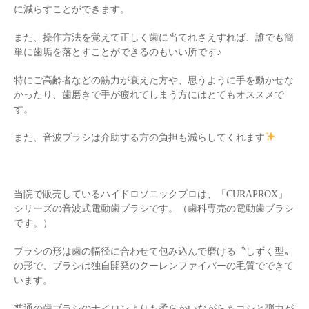
に減らすことができます。
また、操作方法を覚えて正しく歯に当てれさえすれば、誰でも簡
単に歯垢を落とすことができるのもいい所です♪
特にご高齢者などの筋力が衰えた方や、思うように手を動かせな
かったり、歯磨きで手が疲れてしまう方にはとてもオススメで
す。
また、音波ブラシは介助する方の負担も減らしてくれます
当院で販売しているハイドロソニックプロは、「CURAPROX」
シリーズの音波式電動歯ブラシです。（歯科専売の電動歯ブラシ
です。）
ブラシの形は歯の幅径に合わせて包み込んで磨ける〝しずく型〟
の形で、ブラシは独自開発のクーレンファイバーの毛質でできて
います。
普通の歯ブラシのナイロンよりも柔らかいながらもコシと弾力が