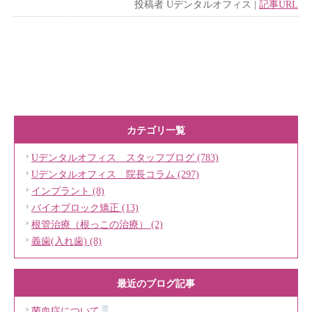
投稿者
Uデンタルオフィス
|
記事URL
カテゴリ一覧
Uデンタルオフィス スタッフブログ (783)
Uデンタルオフィス 院長コラム (297)
インプラント (8)
バイオブロック矯正 (13)
根管治療（根っこの治療） (2)
義歯(入れ歯) (8)
最近のブログ記事
菌血症について