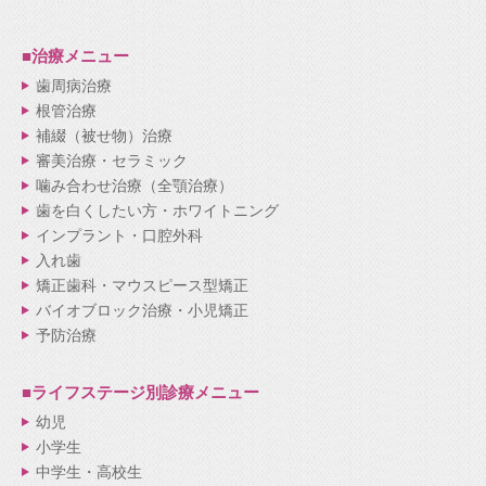
■治療メニュー
歯周病治療
根管治療
補綴（被せ物）治療
審美治療・セラミック
噛み合わせ治療（全顎治療）
歯を白くしたい方・ホワイトニング
インプラント・口腔外科
入れ歯
矯正歯科・マウスピース型矯正
バイオブロック治療・小児矯正
予防治療
■ライフステージ別
診療メニュー
幼児
小学生
中学生・高校生