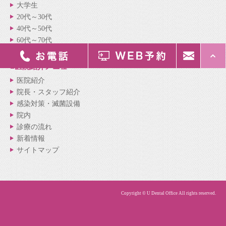
大学生
20代～30代
40代～50代
60代～70代
■医院紹介
メニュー
医院紹介
院長・スタッフ紹介
感染対策・滅菌設備
院内
診療の流れ
新着情報
サイトマップ
Copyright © U Dental Office All rights reserved.