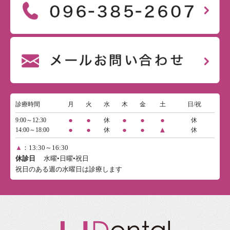
診療時間
月
火
水
木
金
土
日/祝
●
●
●
●
●
9:00～12:30
休
休
●
●
●
●
▲
14:00～18:00
休
休
▲
：13:30～16:30
休診日
水曜•日曜•祝日
祝日のある週の水曜日は診療します