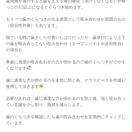
歯周病が進行すると歯を支える骨の吸収（溶けてなくなる）が根
っこの1/2以上になるとぐらつき始めます。
もう一つ歯のぐらつきが出る原因として咬み合わせが原因のもの
（咬合性外傷）もあります。
寝ている時の歯ぎしりや食いしばりだったり、歯並びにより上下
の歯が咬み合ってない咬み合わせ（オープンバイトや反対咬合）
の場合も
奥歯に過度の咬み合わせの力が掛かるので歯のぐらつきがでやす
くなります
歯に過度な力が掛かるのを未然に防ぐ為、マウスピースを作成し
使用して頂きます
必要があれば、歯に過度な力が掛かるのを防ぐ為、強く咬み合っ
ている歯を少し削り、負担を減らします。
歯のぐらつきを確認したら歯の咬み合わせを定期的にチェックし
ています。