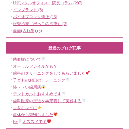
Uデンタルオフィス 院長コラム (297)
インプラント (8)
バイオブロック矯正 (13)
根管治療（根っこの治療） (2)
義歯(入れ歯) (8)
最近のブログ記事
菌血症について
オーラルフレイルかも？
歯科のクリーニングをしてもらいました
子どものお口のトレーニング
怖～～い歯周病
デントカルトおすすめです
歯科医療の王道を再定義して実践する
舌をキレイに
産休から復帰しました
B+
オススメです