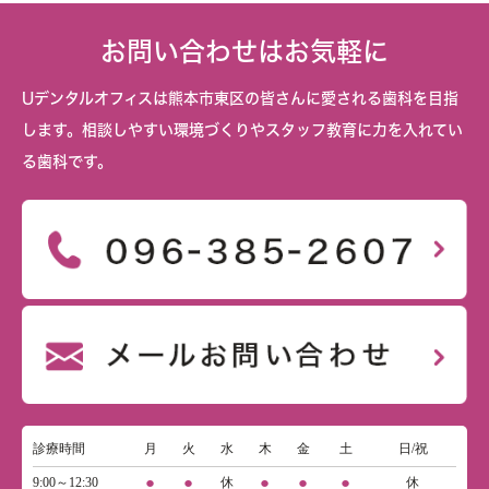
お問い合わせはお気軽に
Uデンタルオフィスは熊本市東区の皆さんに愛される歯科を目指
します。相談しやすい環境づくりやスタッフ教育に力を入れてい
る歯科です。
診療時間
月
火
水
木
金
土
日/祝
●
●
●
●
●
9:00～12:30
休
休