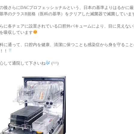
の後さらにDACプロフェッショナルという、日本の基準よりはるかに
基準のクラスB規格（医科の基準）をクリアした滅菌器で滅菌していま
らに各チェアに設置されている口腔外バキュームにより、目に見えない
を吸収しています
科に通って、口腔内を健康、清潔に保つことも感染症から身を守ること
！！
心して通院して下さいね
(^^)