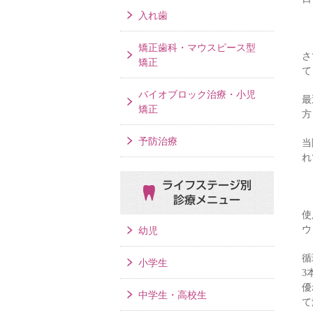
入れ歯
矯正歯科・マウスピース型
さ
矯正
て
バイオブロック治療・小児
最
矯正
方
予防治療
当
れ
ライフステージ別
診療メニュー
使
ウ
幼児
循
小学生
3
優
中学生・高校生
て