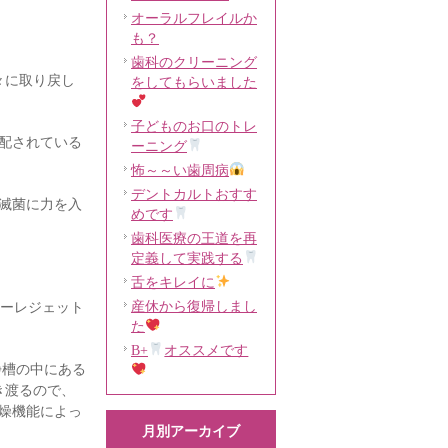
オーラルフレイルか
も？
歯科のクリーニング
々に取り戻し
をしてもらいました
子どものお口のトレ
配されている
ーニング
怖～～い歯周病
デントカルトおすす
滅菌に力を入
めです
歯科医療の王道を再
定義して実践する
舌をキレイに
産休から復帰しまし
ミーレジェット
た
B+
オススメです
浄槽の中にある
き渡るので、
燥機能によっ
月別アーカイブ