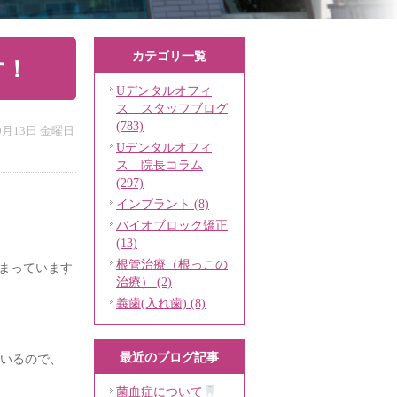
カテゴリ一覧
す！
Uデンタルオフィ
ス スタッフブログ
(783)
10月13日 金曜日
Uデンタルオフィ
ス 院長コラム
(297)
インプラント (8)
バイオブロック矯正
(13)
根管治療（根っこの
まっています
治療） (2)
義歯(入れ歯) (8)
最近のブログ記事
ているので、
菌血症について