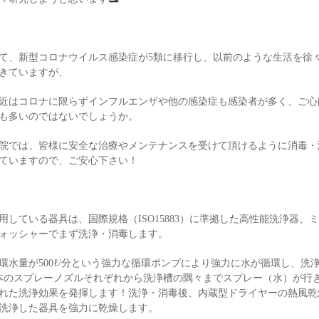
て、新型コロナウイルス感染症が5類に移行し、以前のような生活を徐
きていますが、
近はコロナに限らずインフルエンザや他の感染症も感染者が多く、ご心
も多いのではないでしょうか。
院では、皆様に安全な治療やメンテナンスを受けて頂けるように消毒・
ていますので、ご安心下さい！
用している器具は、国際規格（ISO15883）に準拠した高性能洗浄器、
ォッシャーでまず洗浄・消毒します。
環水量が500ℓ/分という強力な循環ポンプにより強力に水が循環し、洗
本のスプレーノズルそれぞれから洗浄槽の隅々までスプレー（水）が行
れた洗浄効果を発揮します！洗浄・消毒後、内蔵型ドライヤーの熱風乾
洗浄した器具を強力に乾燥します。