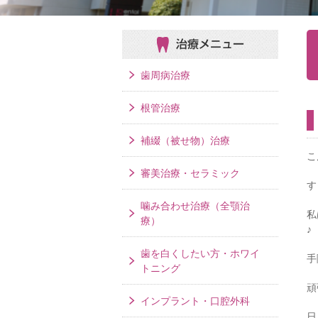
治療メニュー
歯周病治療
根管治療
補綴（被せ物）治療
こ
審美治療・セラミック
す
噛み合わせ治療（全顎治
私
療）
♪
歯を白くしたい方・ホワイ
手
トニング
頑
インプラント・口腔外科
日