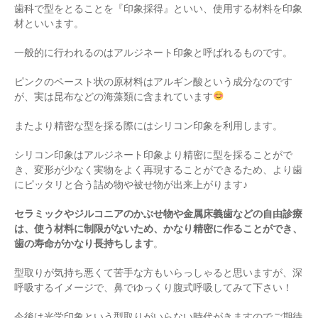
歯科で型をとることを『印象採得』といい、使用する材料を印象
材といいます。
一般的に行われるのはアルジネート印象と呼ばれるものです。
ピンクのペースト状の原材料はアルギン酸という成分なのです
が、実は昆布などの海藻類に含まれています
またより精密な型を採る際にはシリコン印象を利用します。
シリコン印象はアルジネート印象より精密に型を採ることがで
き、変形が少なく実物をよく再現することができるため、より歯
にピッタリと合う詰め物や被せ物が出来上がります♪
セラミックやジルコニアのかぶせ物や金属床義歯などの自由診療
は、使う材料に制限がないため、かなり精密に作ることができ、
歯の寿命がかなり長持ちします
。
型取りが気持ち悪くて苦手な方もいらっしゃると思いますが、深
呼吸するイメージで、鼻でゆっくり腹式呼吸してみて下さい！
今後は光学印象という型取りがいらない時代がきますのでご期待