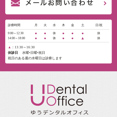
診療時間
月
火
水
木
金
土
日/祝
●
●
●
●
●
9:00～12:30
休
休
●
●
●
●
▲
14:00～18:00
休
休
▲
：13:30～16:30
休診日
水曜•日曜•祝日
祝日のある週の水曜日は診療します