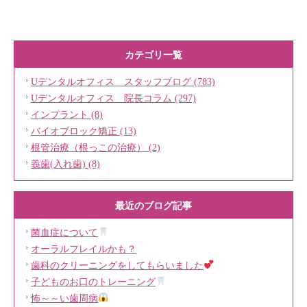
カテゴリ一覧
Uデンタルオフィス スタッフブログ (783)
Uデンタルオフィス 院長コラム (297)
インプラント (8)
バイオブロック矯正 (13)
根管治療（根っこの治療） (2)
義歯(入れ歯) (8)
最近のブログ記事
菌血症について
オーラルフレイルかも？
歯科のクリーニングをしてもらいました
子どものお口のトレーニング
怖～～い歯周病