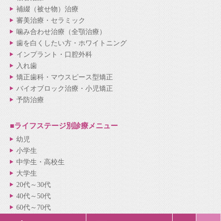
補綴（被せ物）治療
審美治療・セラミック
噛み合わせ治療（全顎治療）
歯を白くしたい方・ホワイトニング
インプラント・口腔外科
入れ歯
矯正歯科・マウスピース型矯正
バイオブロック治療・小児矯正
予防治療
■ライフステージ別
診療メニュー
幼児
小学生
中学生・高校生
大学生
20代～30代
40代～50代
60代～70代