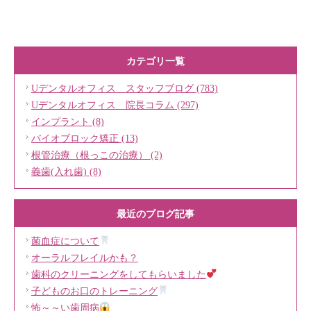
カテゴリ一覧
Uデンタルオフィス スタッフブログ (783)
Uデンタルオフィス 院長コラム (297)
インプラント (8)
バイオブロック矯正 (13)
根管治療（根っこの治療） (2)
義歯(入れ歯) (8)
最近のブログ記事
菌血症について
オーラルフレイルかも？
歯科のクリーニングをしてもらいました
子どものお口のトレーニング
怖～～い歯周病