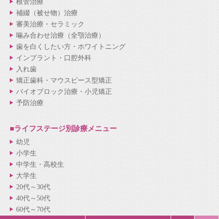
根管治療
補綴（被せ物）治療
審美治療・セラミック
噛み合わせ治療（全顎治療）
歯を白くしたい方・ホワイトニング
インプラント・口腔外科
入れ歯
矯正歯科・マウスピース型矯正
バイオブロック治療・小児矯正
予防治療
■ライフステージ別
診療メニュー
幼児
小学生
中学生・高校生
大学生
20代～30代
40代～50代
60代～70代