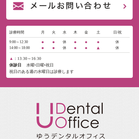
診療時間
月
火
水
木
金
土
日/祝
●
●
●
●
●
9:00～12:30
休
休
●
●
●
●
▲
14:00～18:00
休
休
▲
：13:30～16:30
休診日
水曜•日曜•祝日
祝日のある週の水曜日は診療します