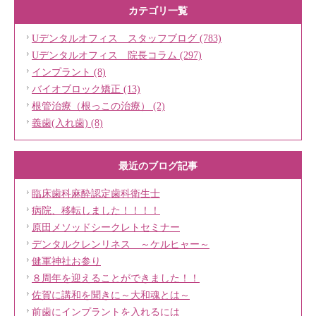
カテゴリ一覧
Uデンタルオフィス スタッフブログ (783)
Uデンタルオフィス 院長コラム (297)
インプラント (8)
バイオブロック矯正 (13)
根管治療（根っこの治療） (2)
義歯(入れ歯) (8)
最近のブログ記事
臨床歯科麻酔認定歯科衛生士
病院、移転しました！！！！
原田メソッドシークレトセミナー
デンタルクレンリネス ～ケルヒャー～
健軍神社お参り
８周年を迎えることができました！！
佐賀に講和を聞きに～大和魂とは～
前歯にインプラントを入れるには