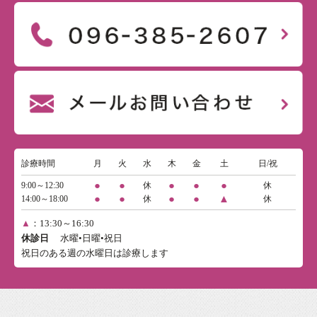
診療時間
月
火
水
木
金
土
日/祝
●
●
●
●
●
9:00～12:30
休
休
●
●
●
●
▲
14:00～18:00
休
休
▲
：13:30～16:30
休診日
水曜•日曜•祝日
祝日のある週の水曜日は診療します