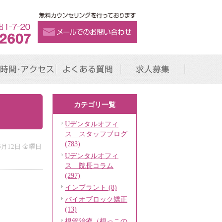
時間･アクセス
よくある質問
求人募集
カテゴリ一覧
Uデンタルオフィ
ス スタッフブログ
(783)
年5月12日 金曜日
Uデンタルオフィ
ス 院長コラム
(297)
インプラント (8)
バイオブロック矯正
(13)
根管治療（根っこの