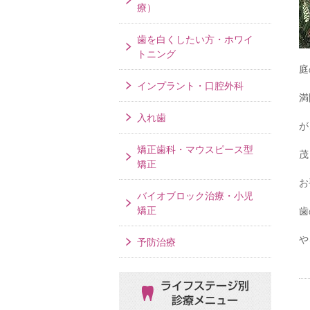
療）
歯を白くしたい方・ホワイ
トニング
庭
インプラント・口腔外科
満
入れ歯
が
矯正歯科・マウスピース型
茂
矯正
お
バイオブロック治療・小児
矯正
歯
や
予防治療
ライフステージ別
診療メニュー