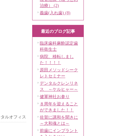
治療） (2)
義歯(入れ歯) (8)
最近のブログ記事
臨床歯科麻酔認定歯
科衛生士
病院、移転しまし
た！！！！
原田メソッドシーク
レトセミナー
デンタルクレンリネ
ス ～ケルヒャー～
健軍神社お参り
８周年を迎えること
ができました！！
ンタルオフィス
佐賀に講和を聞きに
～大和魂とは～
前歯にインプラント