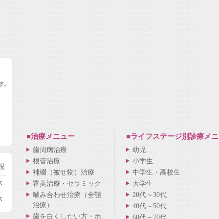
■治療メニュー
■ライフステージ別
診療メニ
歯周病治療
幼児
根管治療
小学生
補綴（被せ物）治療
中学生・高校生
審美治療・セラミック
大学生
噛み合わせ治療（全顎
20代～30代
治療）
40代～50代
歯を白くしたい方・ホ
60代～70代