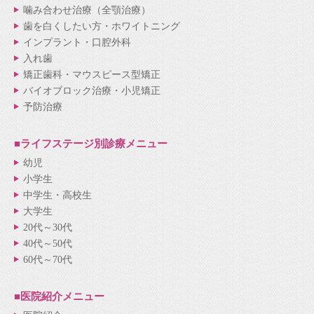
噛み合わせ治療（全顎治療）
歯を白くしたい方・ホワイトニング
インプラント・口腔外科
入れ歯
矯正歯科・マウスピース型矯正
バイオブロック治療・小児矯正
予防治療
■ライフステージ別
診療メニュー
幼児
小学生
中学生・高校生
大学生
20代～30代
40代～50代
60代～70代
■医院紹介
メニュー