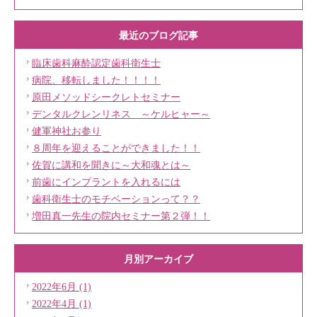
最近のブログ記事
臨床歯科麻酔認定歯科衛生士
病院、移転しました！！！！
原田メソッドシークレトセミナー
デンタルクレンリネス ～ケルヒャー～
健軍神社お参り
８周年を迎えることができました！！
佐賀に講和を聞きに～大和魂とは～
前歯にインプラントを入れるには
歯科衛生士のモチベーションって？？
増田真一先生の院内セミナー第２弾！！
月別アーカイブ
2022年6月 (1)
2022年4月 (1)