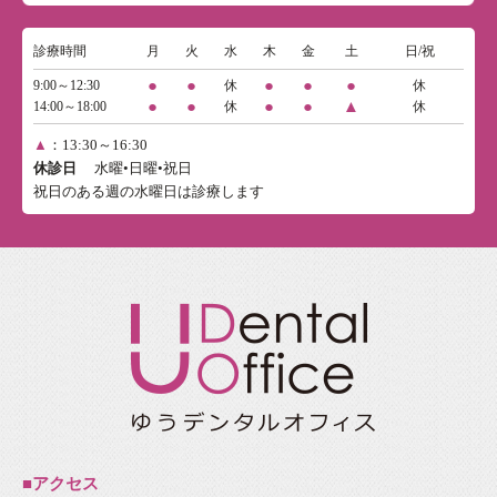
診療時間
月
火
水
木
金
土
日/祝
●
●
●
●
●
9:00～12:30
休
休
●
●
●
●
▲
14:00～18:00
休
休
▲
：13:30～16:30
休診日
水曜•日曜•祝日
祝日のある週の水曜日は診療します
■アクセス