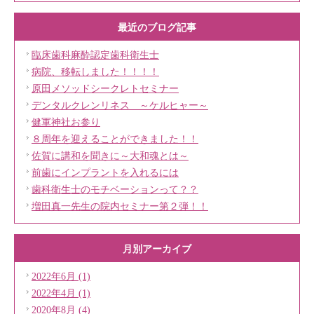
最近のブログ記事
臨床歯科麻酔認定歯科衛生士
病院、移転しました！！！！
原田メソッドシークレトセミナー
デンタルクレンリネス ～ケルヒャー～
健軍神社お参り
８周年を迎えることができました！！
佐賀に講和を聞きに～大和魂とは～
前歯にインプラントを入れるには
歯科衛生士のモチベーションって？？
増田真一先生の院内セミナー第２弾！！
月別アーカイブ
2022年6月 (1)
2022年4月 (1)
2020年8月 (4)