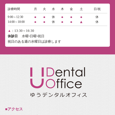
診療時間
月
火
水
木
金
土
日/祝
●
●
●
●
●
9:00～12:30
休
休
●
●
●
●
▲
14:00～18:00
休
休
▲
：13:30～16:30
休診日
水曜•日曜•祝日
祝日のある週の水曜日は診療します
■アクセス