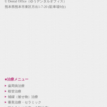
U Dental Office（ゆうデンタルオフィス）
熊本県熊本市東区月出1-7-20 (駐車場9台)
■治療メニュー
歯周病治療
根管治療
補綴（被せ物）治療
審美治療・セラミック