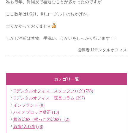
私も毎年、胃腸炎で寝込むことが多かったのですが
ここ数年はLG21、R1ヨーグルトのおかげか、
全くかかっておりません
しかし油断は禁物、手洗い、うがいをしっかり行います！！
投稿者
Uデンタルオフィス
カテゴリ一覧
Uデンタルオフィス スタッフブログ (783)
Uデンタルオフィス 院長コラム (297)
インプラント (8)
バイオブロック矯正 (13)
根管治療（根っこの治療） (2)
義歯(入れ歯) (8)