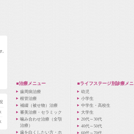
■治療メニュー
■ライフステージ別
診療メニ
歯周病治療
幼児
根管治療
小学生
補綴（被せ物）治療
中学生・高校生
審美治療・セラミック
大学生
噛み合わせ治療（全顎
20代～30代
治療）
40代～50代
歯を白くしたい方・ホ
60代～70代