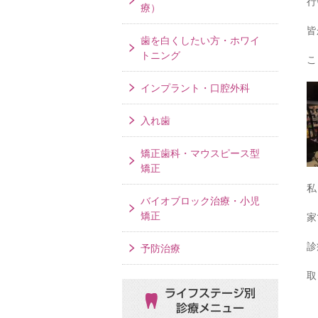
行
療）
皆
歯を白くしたい方・ホワイ
トニング
こ
インプラント・口腔外科
入れ歯
矯正歯科・マウスピース型
矯正
私
バイオブロック治療・小児
矯正
家
診
予防治療
取
ライフステージ別
診療メニュー