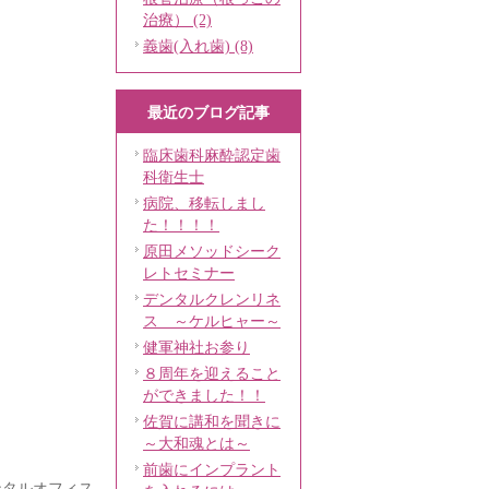
治療） (2)
義歯(入れ歯) (8)
最近のブログ記事
臨床歯科麻酔認定歯
科衛生士
病院、移転しまし
た！！！！
原田メソッドシーク
レトセミナー
デンタルクレンリネ
ス ～ケルヒャー～
健軍神社お参り
８周年を迎えること
ができました！！
佐賀に講和を聞きに
～大和魂とは～
前歯にインプラント
ンタルオフィス