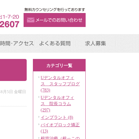
時間･アクセス
よくある質問
求人募集
カテゴリ一覧
Uデンタルオフィ
ス スタッフブログ
(783)
年8月5日 金曜日
Uデンタルオフィ
ス 院長コラム
(297)
インプラント (8)
バイオブロック矯正
(13)
根管治療（根っこの