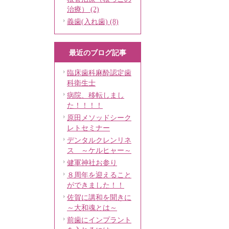
治療） (2)
義歯(入れ歯) (8)
最近のブログ記事
臨床歯科麻酔認定歯
科衛生士
病院、移転しまし
た！！！！
原田メソッドシーク
レトセミナー
デンタルクレンリネ
ス ～ケルヒャー～
健軍神社お参り
８周年を迎えること
ができました！！
佐賀に講和を聞きに
～大和魂とは～
前歯にインプラント