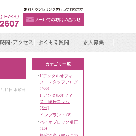
時間･アクセス
よくある質問
求人募集
カテゴリ一覧
Uデンタルオフィ
ス スタッフブログ
(783)
年8月3日 水曜日
Uデンタルオフィ
ス 院長コラム
(297)
インプラント (8)
バイオブロック矯正
(13)
根管治療（根っこの