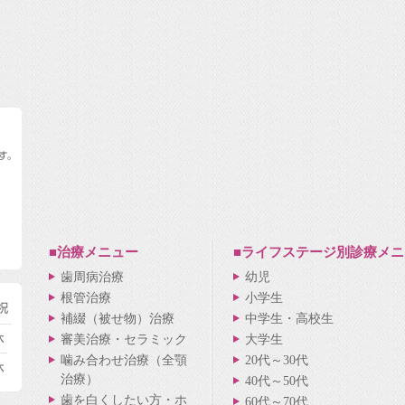
■治療メニュー
■ライフステージ別
診療メニ
歯周病治療
幼児
根管治療
小学生
補綴（被せ物）治療
中学生・高校生
審美治療・セラミック
大学生
噛み合わせ治療（全顎
20代～30代
治療）
40代～50代
歯を白くしたい方・ホ
60代～70代