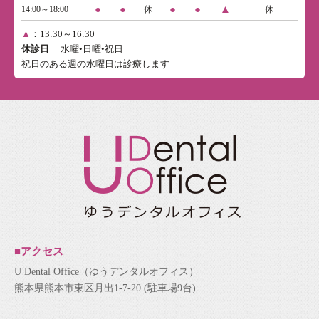
●
●
●
●
▲
14:00～18:00
休
休
▲
：13:30～16:30
休診日
水曜•日曜•祝日
祝日のある週の水曜日は診療します
■アクセス
U Dental Office（ゆうデンタルオフィス）
熊本県熊本市東区月出1-7-20 (駐車場9台)