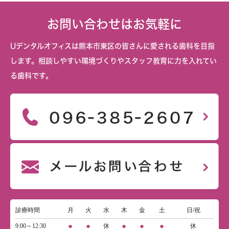
お問い合わせはお気軽に
Uデンタルオフィスは熊本市東区の皆さんに愛される歯科を目指
します。相談しやすい環境づくりやスタッフ教育に力を入れてい
る歯科です。
診療時間
月
火
水
木
金
土
日/祝
●
●
●
●
●
9:00～12:30
休
休