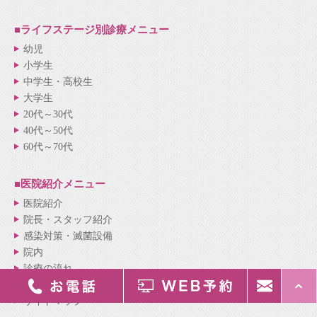
■ライフステージ別
診療メニュー
幼児
小学生
中学生・高校生
大学生
20代～30代
40代～50代
60代～70代
■医院紹介
メニュー
医院紹介
院長・スタッフ紹介
感染対策・滅菌設備
院内
診療の流れ
新着情報
サイトマップ