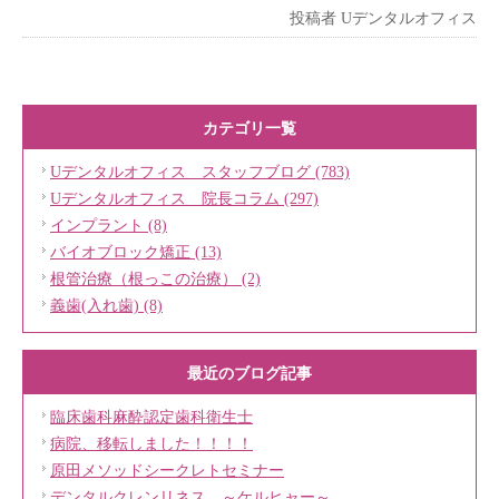
投稿者
Uデンタルオフィス
カテゴリ一覧
Uデンタルオフィス スタッフブログ (783)
Uデンタルオフィス 院長コラム (297)
インプラント (8)
バイオブロック矯正 (13)
根管治療（根っこの治療） (2)
義歯(入れ歯) (8)
最近のブログ記事
臨床歯科麻酔認定歯科衛生士
病院、移転しました！！！！
原田メソッドシークレトセミナー
デンタルクレンリネス ～ケルヒャー～