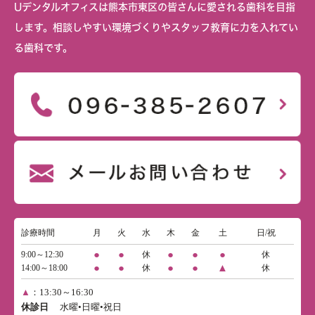
Uデンタルオフィスは熊本市東区の皆さんに愛される歯科を目指
します。相談しやすい環境づくりやスタッフ教育に力を入れてい
る歯科です。
診療時間
月
火
水
木
金
土
日/祝
●
●
●
●
●
9:00～12:30
休
休
●
●
●
●
▲
14:00～18:00
休
休
▲
：13:30～16:30
休診日
水曜•日曜•祝日