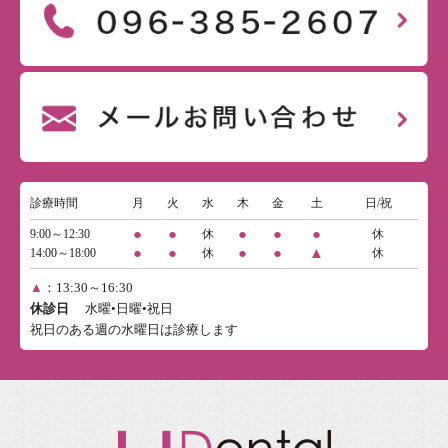
診療時間
月
火
水
木
金
土
日/祝
●
●
●
●
●
9:00～12:30
休
休
●
●
●
●
▲
14:00～18:00
休
休
▲
：13:30～16:30
休診日
水曜•日曜•祝日
祝日のある週の水曜日は診療します