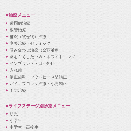
■治療メニュー
歯周病治療
根管治療
補綴（被せ物）治療
審美治療・セラミック
噛み合わせ治療（全顎治療）
歯を白くしたい方・ホワイトニング
インプラント・口腔外科
入れ歯
矯正歯科・マウスピース型矯正
バイオブロック治療・小児矯正
予防治療
■ライフステージ別
診療メニュー
幼児
小学生
中学生・高校生