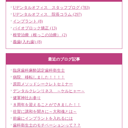
Uデンタルオフィス スタッフブログ (783)
Uデンタルオフィス 院長コラム (297)
インプラント (8)
バイオブロック矯正 (13)
根管治療（根っこの治療） (2)
義歯(入れ歯) (8)
最近のブログ記事
臨床歯科麻酔認定歯科衛生士
病院、移転しました！！！！
原田メソッドシークレトセミナー
デンタルクレンリネス ～ケルヒャー～
健軍神社お参り
８周年を迎えることができました！！
佐賀に講和を聞きに～大和魂とは～
前歯にインプラントを入れるには
歯科衛生士のモチベーションって？？