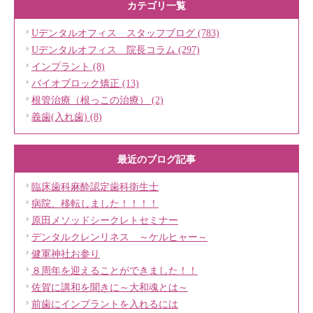
カテゴリ一覧
Uデンタルオフィス スタッフブログ (783)
Uデンタルオフィス 院長コラム (297)
インプラント (8)
バイオブロック矯正 (13)
根管治療（根っこの治療） (2)
義歯(入れ歯) (8)
最近のブログ記事
臨床歯科麻酔認定歯科衛生士
病院、移転しました！！！！
原田メソッドシークレトセミナー
デンタルクレンリネス ～ケルヒャー～
健軍神社お参り
８周年を迎えることができました！！
佐賀に講和を聞きに～大和魂とは～
前歯にインプラントを入れるには