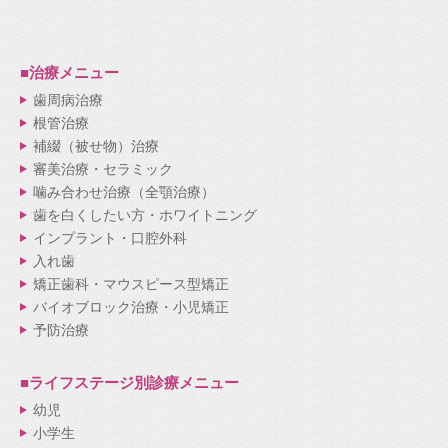
■治療メニュー
歯周病治療
根管治療
補綴（被せ物）治療
審美治療・セラミック
噛み合わせ治療（全顎治療）
歯を白くしたい方・ホワイトニング
インプラント・口腔外科
入れ歯
矯正歯科・マウスピース型矯正
バイオブロック治療・小児矯正
予防治療
■ライフステージ別
診療メニュー
幼児
小学生