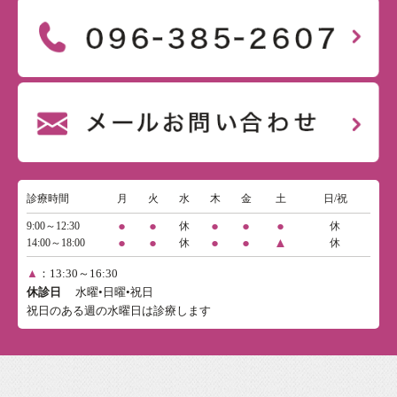
診療時間
月
火
水
木
金
土
日/祝
●
●
●
●
●
9:00～12:30
休
休
●
●
●
●
▲
14:00～18:00
休
休
▲
：13:30～16:30
休診日
水曜•日曜•祝日
祝日のある週の水曜日は診療します