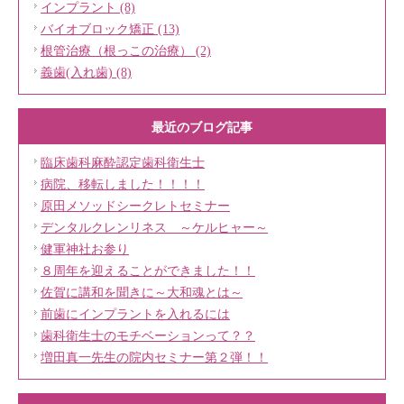
インプラント (8)
バイオブロック矯正 (13)
根管治療（根っこの治療） (2)
義歯(入れ歯) (8)
最近のブログ記事
臨床歯科麻酔認定歯科衛生士
病院、移転しました！！！！
原田メソッドシークレトセミナー
デンタルクレンリネス ～ケルヒャー～
健軍神社お参り
８周年を迎えることができました！！
佐賀に講和を聞きに～大和魂とは～
前歯にインプラントを入れるには
歯科衛生士のモチベーションって？？
増田真一先生の院内セミナー第２弾！！