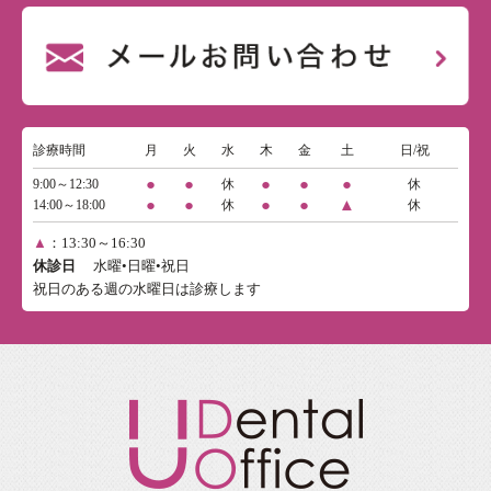
診療時間
月
火
水
木
金
土
日/祝
●
●
●
●
●
9:00～12:30
休
休
●
●
●
●
▲
14:00～18:00
休
休
▲
：13:30～16:30
休診日
水曜•日曜•祝日
祝日のある週の水曜日は診療します