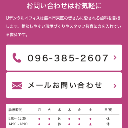
お問い合わせはお気軽に
Uデンタルオフィスは熊本市東区の皆さんに愛される歯科を目指
します。相談しやすい環境づくりやスタッフ教育に力を入れてい
る歯科です。
診療時間
月
火
水
木
金
土
日/祝
●
●
●
●
●
9:00～12:30
休
休
●
●
●
●
▲
14:00～18:00
休
休