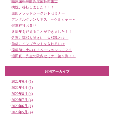
臨床歯科麻酔認定歯科衛生士
病院、移転しました！！！！
原田メソッドシークレトセミナー
デンタルクレンリネス ～ケルヒャー～
健軍神社お参り
８周年を迎えることができました！！
佐賀に講和を聞きに～大和魂とは～
前歯にインプラントを入れるには
歯科衛生士のモチベーションって？？
増田真一先生の院内セミナー第２弾！！
月別アーカイブ
2022年6月 (1)
2022年4月 (1)
2020年8月 (4)
2020年7月 (4)
2020年6月 (1)
2020年5月 (4)