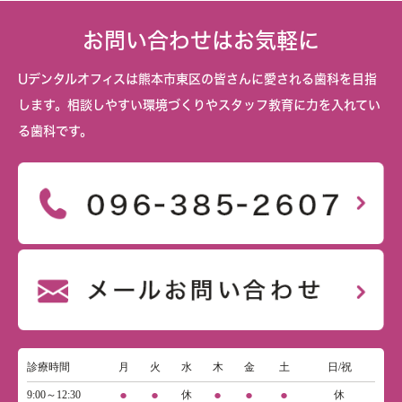
お問い合わせはお気軽に
Uデンタルオフィスは熊本市東区の皆さんに愛される歯科を目指
します。相談しやすい環境づくりやスタッフ教育に力を入れてい
る歯科です。
診療時間
月
火
水
木
金
土
日/祝
●
●
●
●
●
9:00～12:30
休
休