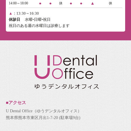
●
●
●
●
▲
14:00～18:00
休
休
▲
：13:30～16:30
休診日
水曜•日曜•祝日
祝日のある週の水曜日は診療します
■アクセス
U Dental Office（ゆうデンタルオフィス）
熊本県熊本市東区月出1-7-20 (駐車場9台)